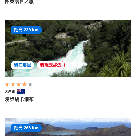
怀奥塔普之旅
距离 229 km
我在那里
我想去那边
大洋洲
漫步胡卡瀑布
距离 263 km