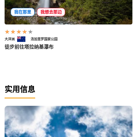
我在那里
我想去那边
大洋洲
汤加里罗国家公园
徒步前往塔拉纳基瀑布
实用信息