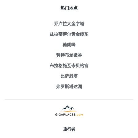
热门地点
乔卢拉大金字塔
兹拉蒂博尔黄金缆车
勃朗峰
劳特布龙嫩谷
布拉格施瓦岑贝格宫
比萨斜塔
弗罗斯塔达湖
旅行者