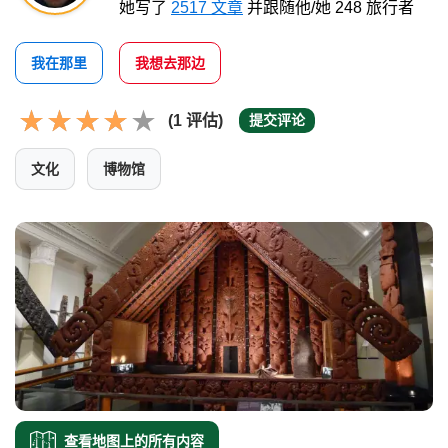
她写了
2517 文章
并跟随他/她 248 旅行者
我在那里
我想去那边
(1 评估)
提交评论
文化
博物馆
查看地图上的所有内容