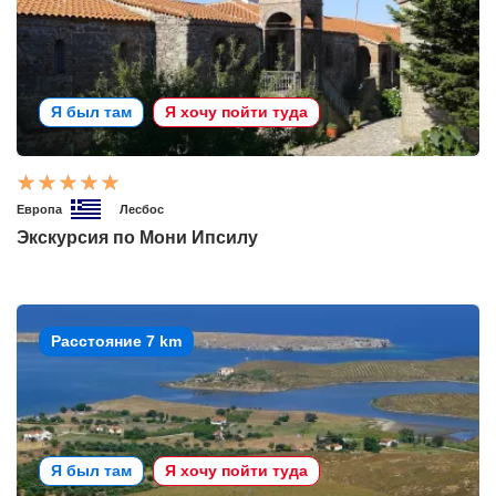
Я был там
Я хочу пойти туда
Европа
Лесбос
Экскурсия по Мони Ипсилу
Расстояние 7 km
Я был там
Я хочу пойти туда