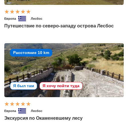
Европа
Лесбос
Путешествие по северо-западу острова Лесбос
Расстояние 10 km
Я был там
Я хочу пойти туда
Европа
Лесбос
Экскурсия по Окаменевшему лесу