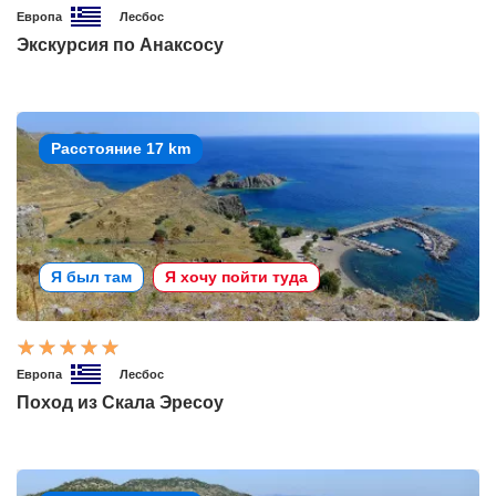
Европа
Лесбос
Экскурсия по Анаксосу
Расстояние 17 km
Я был там
Я хочу пойти туда
Европа
Лесбос
Поход из Скала Эресоу