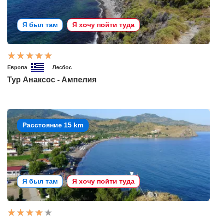
Я был там
Я хочу пойти туда
Европа
Лесбос
Тур Анаксос - Ампелия
Расстояние 15 km
Я был там
Я хочу пойти туда