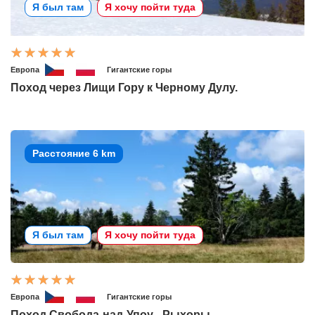
Я был там
Я хочу пойти туда
Европа
Гигантские горы
Поход через Лищи Гору к Черному Дулу.
Расстояние 6 km
Я был там
Я хочу пойти туда
Европа
Гигантские горы
Поход Свобода-над-Упоу - Рыхоры