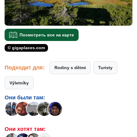
Посмотреть все на карте
© gigaplaces.com
Подходит для:
Rodiny s dětmi
Turisty
Výletníky
Они были там:
Они хотят там: