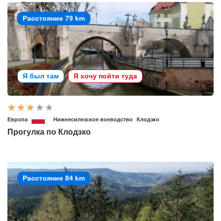
Расстояние 79 km
Я был там
Я хочу пойти туда
Европа
Нижнесилезское воеводство
Клодзко
Прогулка по Клодзко
Расстояние 84 km