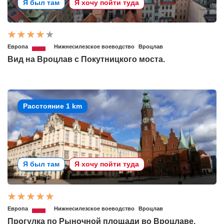
Я был там
Я хочу пойти туда
Европа
Нижнесилезское воеводство
Вроцлав
Вид на Вроцлав с Покутницкого моста.
Расстояние 1 km
Я был там
Я хочу пойти туда
Европа
Нижнесилезское воеводство
Вроцлав
Прогулка по Рыночной площади во Вроцлаве.