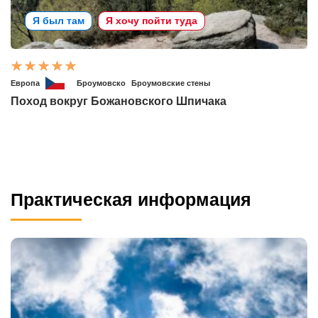
Я был там
Я хочу пойти туда
Европа
Броумовско
Броумовские стены
Поход вокруг Божановского Шпичака
Практическая информация