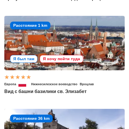
Расстояние 1 km
Я был там
Я хочу пойти туда
Европа
Нижнесилезское воеводство
Вроцлав
Вид с башни базилики св. Элизабет
Расстояние 36 km