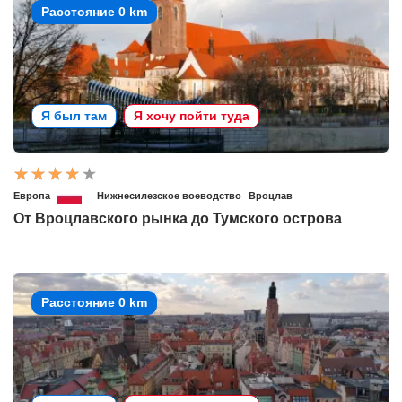
Расстояние 0 km
Я был там
Я хочу пойти туда
Европа
Нижнесилезское воеводство
Вроцлав
От Вроцлавского рынка до Тумского острова
Расстояние 0 km