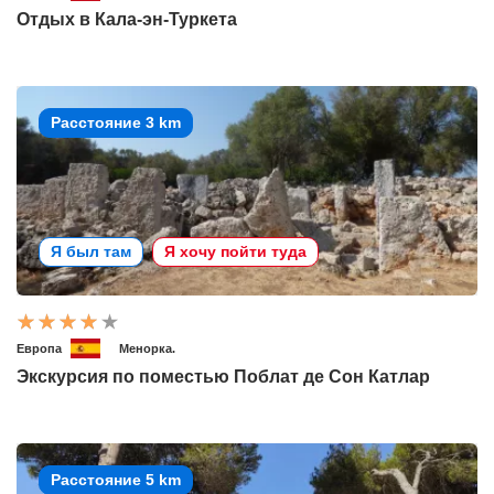
Отдых в Кала-эн-Туркета
Расстояние 3 km
Я был там
Я хочу пойти туда
Европа
Менорка.
Экскурсия по поместью Поблат де Сон Катлар
Расстояние 5 km