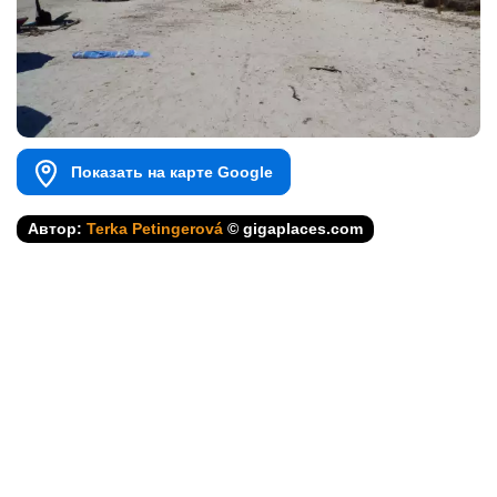
Показать на карте Google
Автор:
Terka Petingerová
© gigaplaces.com