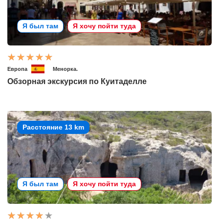
Я был там
Я хочу пойти туда
Европа
Менорка.
Обзорная экскурсия по Куитаделле
Расстояние 13 km
Я был там
Я хочу пойти туда