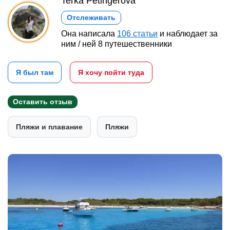
Terka Petingerová
Отслеживать
Она написала
106 статьи
и наблюдает за
ним / ней 8 путешественники
Я был там
Я хочу пойти туда
Оставить отзыв
Пляжи и плавание
Пляжи