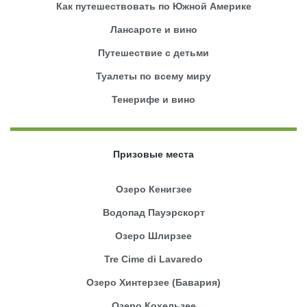
Как путешествовать по Южной Америке
Лансароте и вино
Путешествие с детьми
Туалеты по всему миру
Тенерифе и вино
Призовые места
Озеро Кенигзее
Водопад Пауэрскорт
Озеро Шлирзее
Tre Cime di Lavaredo
Озеро Хинтерзее (Бавария)
Озеро Кохельзее