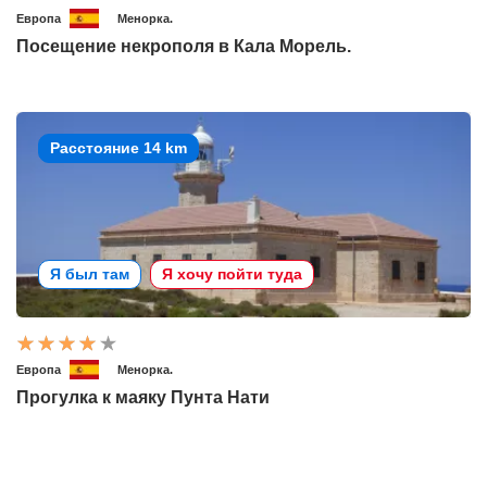
Европа
Менорка.
Посещение некрополя в Кала Морель.
Расстояние 14 km
Я был там
Я хочу пойти туда
Европа
Менорка.
Прогулка к маяку Пунта Нати