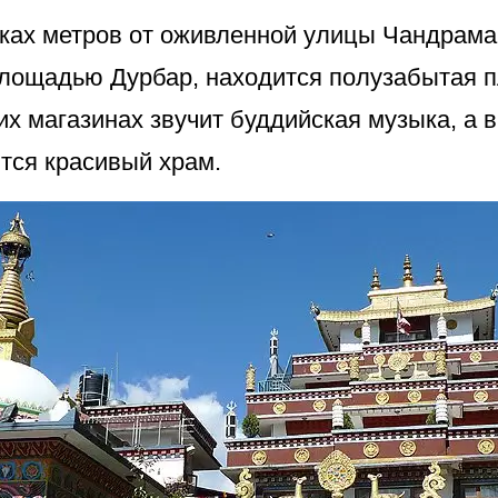
тках метров от оживленной улицы Чандрама
лощадью Дурбар, находится полузабытая п
х магазинах звучит буддийская музыка, а 
ится красивый храм.