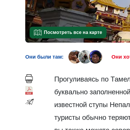
Посмотреть все на карте
Они были там:
Они хо
Прогуливаясь по Тамел
буквально заполненной
известной ступы Непала
туристы обычно теряют