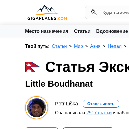
Место назначения
Статьи
Вдохновение
Твой путь:
Статьи
Мир
Азия
Непал
Статья Экс
Little Boudhanat
Petr Liška
Отслеживать
Она написала
2517 статьи
и наблю