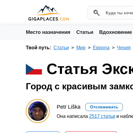
Место назначения
Статьи
Вдохновение
Твой путь:
Статьи
Мир
Европа
Чехия
Статья Экс
Город с красивым замк
Petr Liška
Отслеживать
Она написала
2517 статьи
и наблю