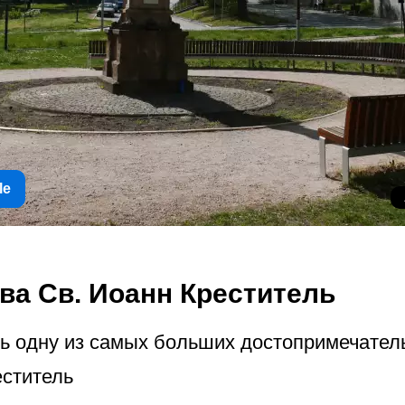
le
ва Св. Иоанн Креститель
 одну из самых больших достопримечат­ель
еститель