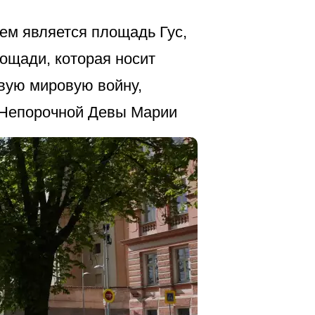
ем является площадь Гус,
ощади, которая носит
вую мировую войну,
я Непорочной Девы Марии