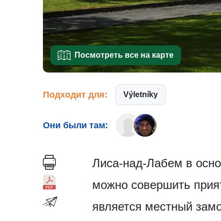
Посмотреть все на карте
Подходит для:
Výletníky
Они были там:
Лиса-над-Лабем в осн
можно совершить прият
является местный зам