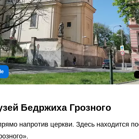
le
узей Бедржиха Грозного
рямо напротив церкви. Здесь находится п
розного».