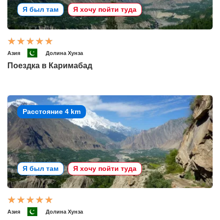
Я был там
Я хочу пойти туда
Азия
Долина Хунза
Поездка в Каримабад
Расстояние 4 km
Я был там
Я хочу пойти туда
Азия
Долина Хунза