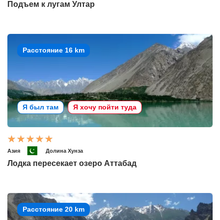
Подъем к лугам Ултар
Расстояние 16 km
Я был там
Я хочу пойти туда
Азия
Долина Хунза
Лодка пересекает озеро Аттабад
Расстояние 20 km