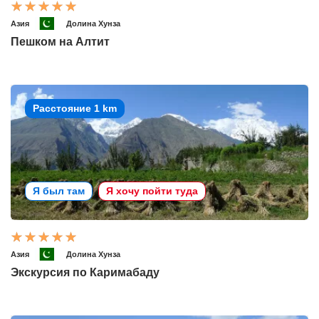
Азия
Долина Хунза
Пешком на Алтит
Расстояние 1 km
Я был там
Я хочу пойти туда
Азия
Долина Хунза
Экскурсия по Каримабаду