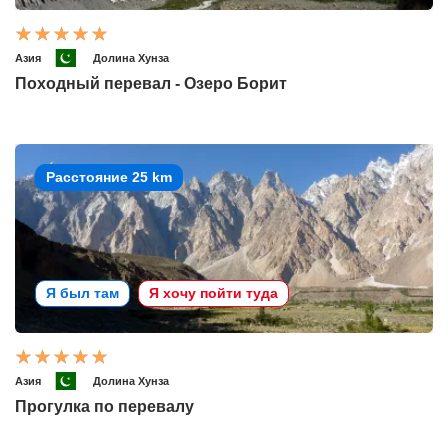
Азия
Долина Хунза
Походный перевал - Озеро Борит
Расстояние 25 km
Я был там
Я хочу пойти туда
Азия
Долина Хунза
Прогулка по перевалу