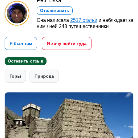
Petr Liška
Отслеживать
Она написала
2517 статьи
и наблюдает за
ним / ней 248 путешественники
Я был там
Я хочу пойти туда
Оставить отзыв
Горы
Природа