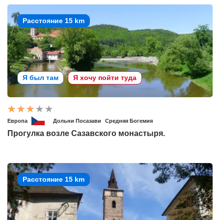
Расстояние 15 km
Я был там
Я хочу пойти туда
Европа
Дольни Посазави
Средняя Богемия
Прогулка возле Сазавского монастыря.
Расстояние 15 km