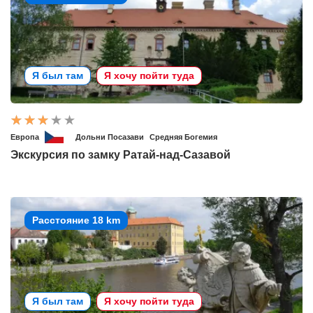
Я был там
Я хочу пойти туда
Европа
Дольни Посазави
Средняя Богемия
Экскурсия по замку Ратай-над-Сазавой
Расстояние 18 km
Я был там
Я хочу пойти туда