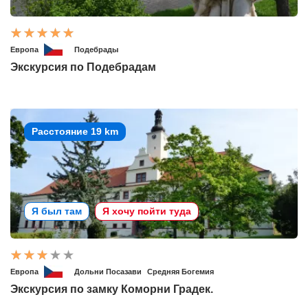
Европа
Подебрады
Экскурсия по Подебрадам
Расстояние 19 km
Я был там
Я хочу пойти туда
Европа
Дольни Посазави
Средняя Богемия
Экскурсия по замку Коморни Градек.