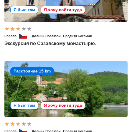
Я был там
Я хочу пойти туда
Европа
Дольни Посазави
Средняя Богемия
Экскурсия по Сазавскому монастырю.
Расстояние 15 km
Я был там
Я хочу пойти туда
Европа
Дольни Посазави
Средняя Богемия