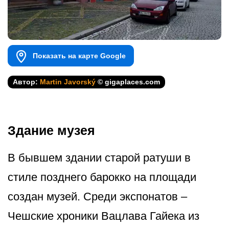
Показать на карте Google
Автор:
Martin Javorský
© gigaplaces.com
Здание музея
В бывшем здании старой ратуши в
стиле позднего барокко на площади
создан музей. Среди экспонатов –
Чешские хроники Вацлава Гайека из