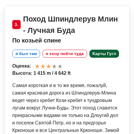
Поход Шпиндлерув Млин
3.
- Лучная Буда
По козьей спине
я был там
я хочу пойти туда
Карты Гугл
Оценка:
Высота: 1 415 m / 4 642 ft
Самая короткая и в то же время, пожалуй,
самая красивая дорога из Шпиндлерув-Млина
ведет через хребет Кози-хребет к тундровым
лугам вокруг Лучни-Буды. Этот поход славится
прекрасными видами не только на Длоугий дол
и поселок Святой Петр, но и на предгорья
Крконоше и все Центральные Крконоше. Зимой