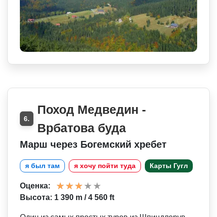
Поход Медведин -
6.
Врбатова буда
Марш через Богемский хребет
я был там
я хочу пойти туда
Карты Гугл
Оценка:
Высота: 1 390 m / 4 560 ft