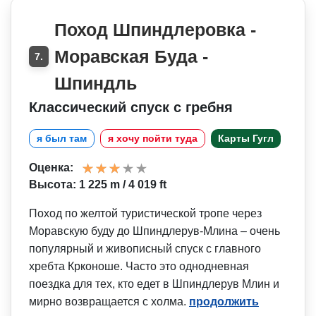
Поход Шпиндлеровка -
Моравская Буда -
7.
Шпиндль
Классический спуск с гребня
я был там
я хочу пойти туда
Карты Гугл
Оценка:
Высота: 1 225 m / 4 019 ft
Поход по желтой туристической тропе через
Моравскую буду до Шпиндлерув-Млина – очень
популярный и живописный спуск с главного
хребта Крконоше. Часто это однодневная
поездка для тех, кто едет в Шпиндлерув Млин и
мирно возвращается с холма.
продолжить