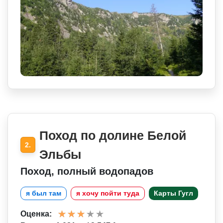
Поход по долине Белой
2.
Эльбы
Поход, полный водопадов
я был там
я хочу пойти туда
Карты Гугл
Оценка: