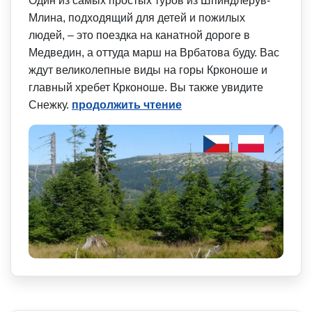
Один из самых простых туров из Шпиндлерув-
Млина, подходящий для детей и пожилых
людей, – это поездка на канатной дороге в
Медведин, а оттуда марш на Врбатова буду. Вас
ждут великолепные виды на горы Крконоше и
главный хребет Крконоше. Вы также увидите
Снежку.
продолжить чтение