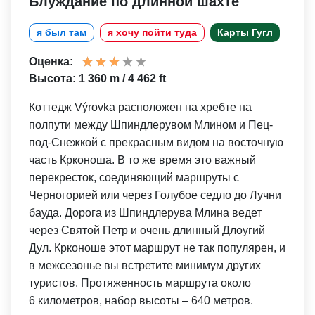
Блуждание по длинной шахте
я был там
я хочу пойти туда
Карты Гугл
Оценка:
Высота: 1 360 m / 4 462 ft
Коттедж Výrovka расположен на хребте на
полпути между Шпиндлерувом Млином и Пец-
под-Снежкой с прекрасным видом на восточную
часть Крконоша. В то же время это важный
перекресток, соединяющий маршруты с
Черногорией или через Голубое седло до Лучни
бауда. Дорога из Шпиндлерува Млина ведет
через Святой Петр и очень длинный Длоугий
Дул. Крконоше этот маршрут не так популярен, и
в межсезонье вы встретите минимум других
туристов. Протяженность маршрута около
6 километров, набор высоты – 640 метров.