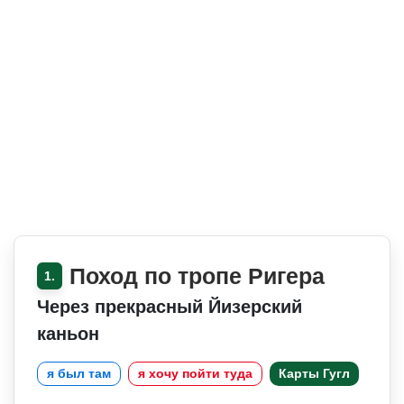
Поход по тропе Ригера
1.
Через прекрасный Йизерский
каньон
я был там
я хочу пойти туда
Карты Гугл