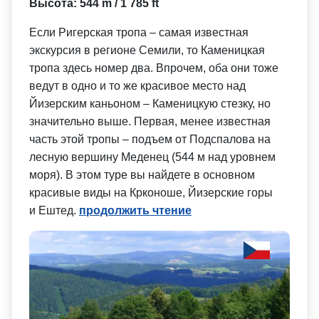
Высота: 544 m / 1 785 ft
Если Ригерская тропа – самая известная
экскурсия в регионе Семили, то Каменицкая
тропа здесь номер два. Впрочем, оба они тоже
ведут в одно и то же красивое место над
Йизерским каньоном – Каменицкую стезку, но
значительно выше. Первая, менее известная
часть этой тропы – подъем от Подспалова на
лесную вершину Меденец (544 м над уровнем
моря). В этом туре вы найдете в основном
красивые виды на Крконоше, Йизерские горы
и Ештед.
продолжить чтение