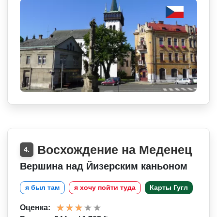
Восхождение на Меденец
4.
Вершина над Йизерским каньоном
я был там
я хочу пойти туда
Карты Гугл
Оценка: