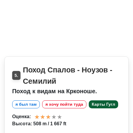
Поход Спалов - Ноузов -
5.
Семилий
Поход к видам на Крконоше.
я был там
я хочу пойти туда
Карты Гугл
Оценка:
Высота: 508 m / 1 667 ft