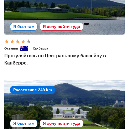
Я был там
Я хочу пойти туда
Океания
Канберра
Прогуляйтесь по Центральному бассейну в
Канберре.
Расстояние 249 km
Я был там
Я хочу пойти туда