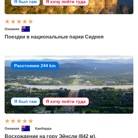
Я был там
Я хочу пойти туда
Океания
Поездки в национальные парки Сиднея
Расстояние 244 km
Я был там
Я хочу пойти туда
Океания
Канберра
Восхождение на гору Эйнсли (842 м).