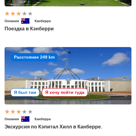
Океания
Канберра
Поездка в Кэнберри
Расстояние 249 km
Я был там
Я хочу пойти туда
Океания
Канберра
Экскурсия по Кэпитал Хилл в Канберре.