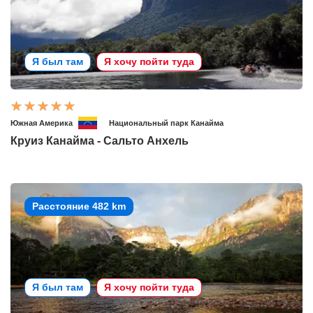
Я был там
Я хочу пойти туда
Южная Америка
Национальный парк Канайма
Круиз Канайма - Сальто Анхель
Расстояние 482 km
Я был там
Я хочу пойти туда