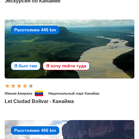
Экскурсия по Канайме
Расстояние 445 km
Я был там
Я хочу пойти туда
Южная Америка
Национальный парк Канайма
Let Ciudad Bolivar - Канайма
Расстояние 466 km