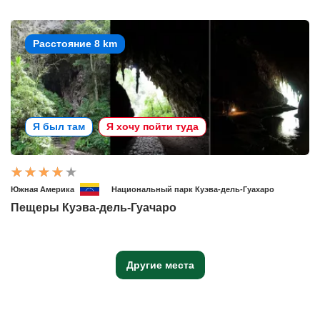
Расстояние 8 km
Я был там
Я хочу пойти туда
Южная Америка
Национальный парк Куэва-дель-Гуахаро
Пещеры Куэва-дель-Гуачаро
Другие места