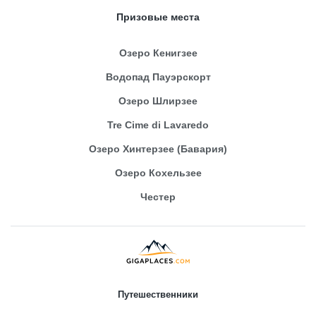
Призовые места
Озеро Кенигзее
Водопад Пауэрскорт
Озеро Шлирзее
Tre Cime di Lavaredo
Озеро Хинтерзее (Бавария)
Озеро Кохельзее
Честер
Путешественники