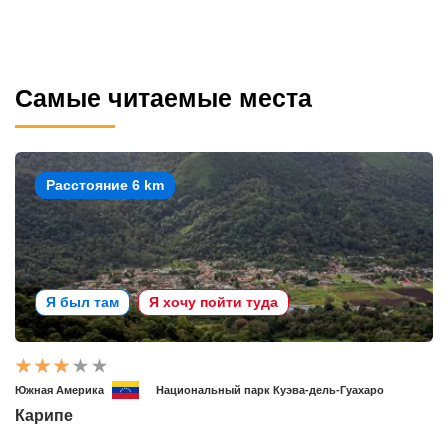
Самые читаемые места
Расстояние 6 km
Я был там
Я хочу пойти туда
Южная Америка
Национальный парк Куэва-дель-Гуахаро
Карипе