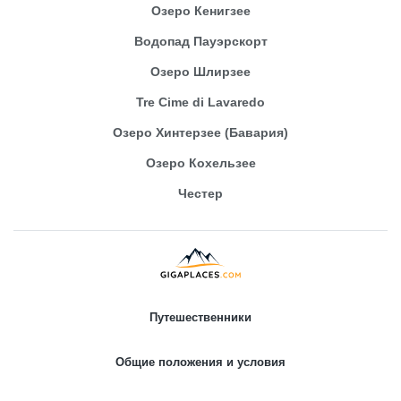
Озеро Кенигзее
Водопад Пауэрскорт
Озеро Шлирзее
Tre Cime di Lavaredo
Озеро Хинтерзее (Бавария)
Озеро Кохельзее
Честер
Путешественники
Общие положения и условия