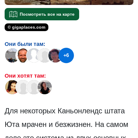
Посмотреть все на карте
© gigaplaces.com
Они были там:
+6
Они хотят там:
Для некоторых Каньонлендс штата
Юта мрачен и безжизнен. На самом
деле это система из двух основных