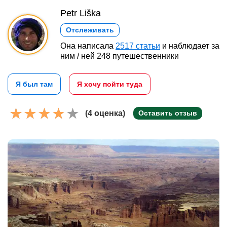
Petr Liška
Отслеживать
Она написала
2517 статьи
и наблюдает за
ним / ней 248 путешественники
Я был там
Я хочу пойти туда
(4 оценка)
Оставить отзыв