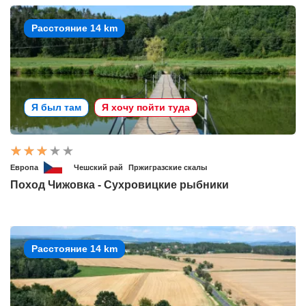
Расстояние 14 km
Я был там
Я хочу пойти туда
Европа
Чешский рай
Пржигразские скалы
Поход Чижовка - Сухровицкие рыбники
Расстояние 14 km