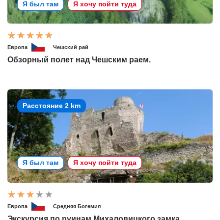
Я был там
Я хочу пойти туда
Европа
Чешский рай
Обзорный полет над Чешским раем.
Расстояние 2 km
Я был там
Я хочу пойти туда
Европа
Средняя Богемия
Экскурсия по руинам Михаловицкого замка.