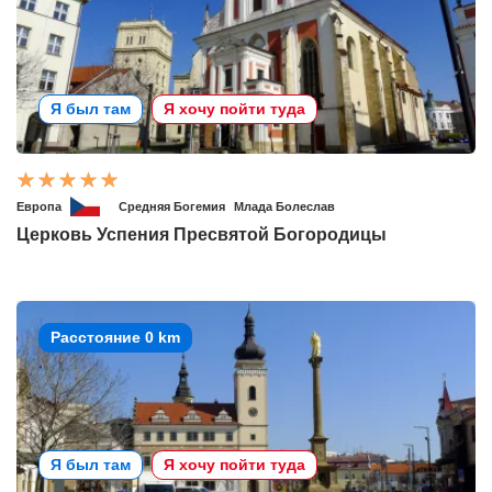
Я был там
Я хочу пойти туда
Европа
Средняя Богемия
Млада Болеслав
Церковь Успения Пресвятой Богородицы
Расстояние 0 km
Я был там
Я хочу пойти туда