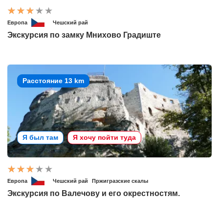
Европа
Чешский рай
Экскурсия по замку Мнихово Градиште
Расстояние 13 km
Я был там
Я хочу пойти туда
Европа
Чешский рай
Пржигразские скалы
Экскурсия по Валечову и его окрестностям.