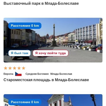
Выставочный парк в Млада-Болеславе
Расстояние 0 km
Я был там
Я хочу пойти туда
Европа
Средняя Богемия
Млада Болеслав
Староместская площадь в Млада-Болеславе
Расстояние 0 km