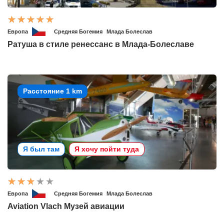
Европа
Средняя Богемия
Млада Болеслав
Ратуша в стиле ренессанс в Млада-Болеславе
Расстояние 1 km
Я был там
Я хочу пойти туда
Европа
Средняя Богемия
Млада Болеслав
Aviation Vlach Музей авиации