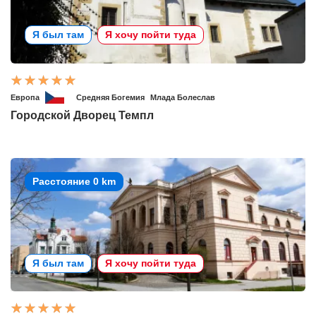
Я был там
Я хочу пойти туда
Европа
Средняя Богемия
Млада Болеслав
Городской Дворец Темпл
Расстояние 0 km
Я был там
Я хочу пойти туда