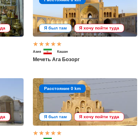
уда
Я был там
Я хочу пойти туда
Азия
Кашан
Мечеть Ага Бозорг
Расстояние 0 km
уда
Я был там
Я хочу пойти туда