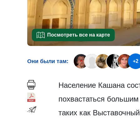
Посмотреть все на карте
Они были там:
+2
Население Кашана сост
похвастаться большим 
таких как Выставочный