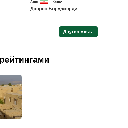
Азия
Кашан
Дворец Боруджерди
Другие места
рейтингами