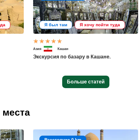
уда
Я был там
Я хочу пойти туда
Азия
Кашан
Экскурсия по базару в Кашане.
Больше статей
 места
Расстояние 0 km