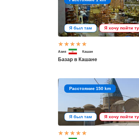
Я был там
Я хочу пойти т
Азия
Кашан
Базар в Кашане
Расстояние 150 km
Я был там
Я хочу пойти т