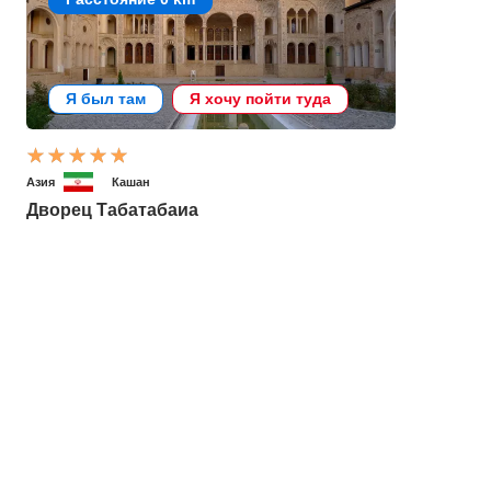
Я был там
Я хочу пойти туда
Азия
Кашан
Дворец Табатабаиа