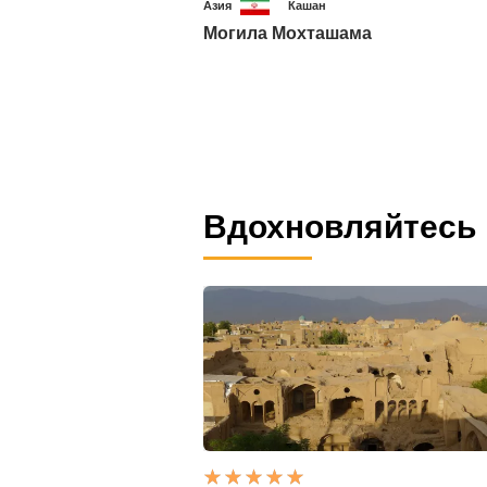
Азия
Кашан
Могила Мохташама
Вдохновляйтесь 