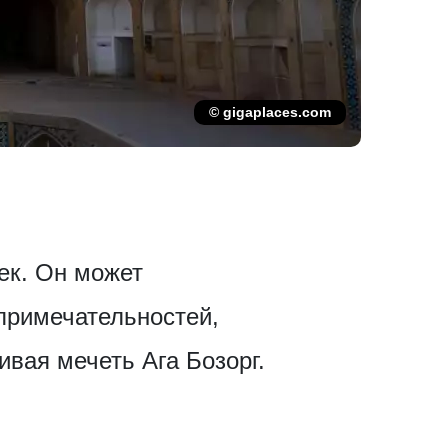
© gigaplaces.com
ек. Он может
римечат­ельностей,
ивая мечеть Ага Бозорг.