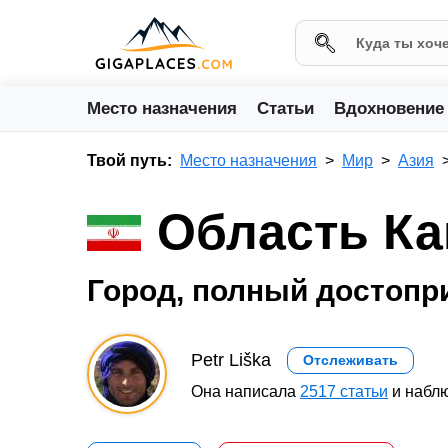
Место назначения
Статьи
Вдохновение
Твой путь:
Место назначения
Мир
Азия
Область К
Город, полный достопр
Petr Liška
Отслеживать
Она написала
2517 статьи
и наблю