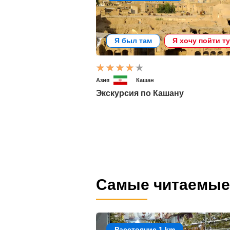
Я был там
Я хочу пойти т
Азия
Кашан
Экскурсия по Кашану
Самые читаемые
Расстояние 1 km