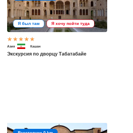
Я был там
Я хочу пойти туда
Азия
Кашан
Экскурсия по дворцу Табатабайе
Расстояние 0 km