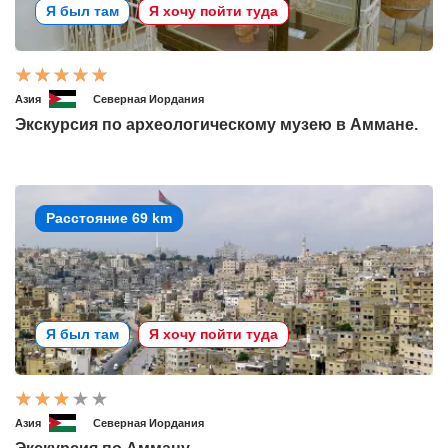
Я был там
Я хочу пойти туда
Азия
Северная Иордания
Экскурсия по археологическому музею в Аммане.
Расстояние 69 km
Я был там
Я хочу пойти туда
Азия
Северная Иордания