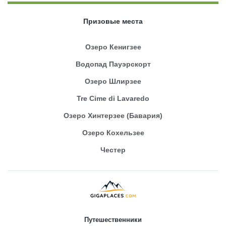
Призовые места
Озеро Кенигзее
Водопад Пауэрскорт
Озеро Шлирзее
Tre Cime di Lavaredo
Озеро Хинтерзее (Бавария)
Озеро Кохельзее
Честер
Путешественники