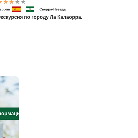
вропа
Сьерра-Невада
кскурсия по городу Ла Калаорра.
нформацию