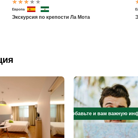
Европа
Е
Экскурсия по крепости Ла Мота
Э
ция
Добавьте и вам важную и