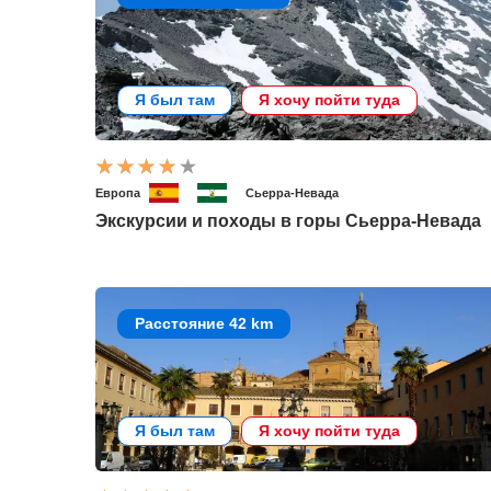
Я был там
Я хочу пойти туда
Европа
Сьерра-Невада
Экскурсии и походы в горы Сьерра-Невада
Расстояние 42 km
Я был там
Я хочу пойти туда