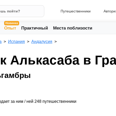
Путешественники
Автори
Новинка
Опыт
Практичный
Места поблизости
а
Испания
Андалусия
к Алькасаба в Гр
ьгамбры
дает за ним / ней 248 путешественники