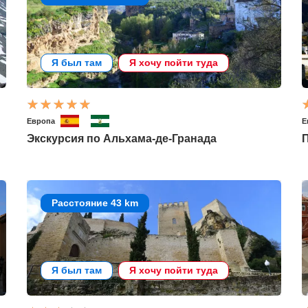
Я был там
Я хочу пойти туда
Европа
Е
Экскурсия по Альхама-де-Гранада
Расстояние 43 km
Я был там
Я хочу пойти туда