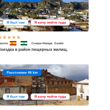
Я был там
Я хочу пойти туда
вропа
Сьерра-Невада
Guadix
Поездка в район пещерных жилищ.
Расстояние 46 km
Я был там
Я хочу пойти туда