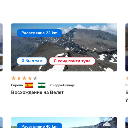
Расстояние 22 km
Я был там
Я хочу пойти туда
Европа
Сьерра-Невада
Е
Восхождение на Велет
В
у
Расстояние 40 km