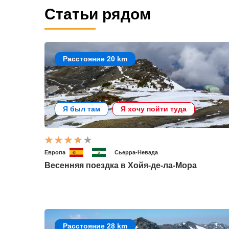
Статьи рядом
Расстояние 20 km
Я был там
Я хочу пойти туда
Европа
Сьерра-Невада
Весенняя поездка в Хойя-де-ла-Мора
Расстояние 28 km