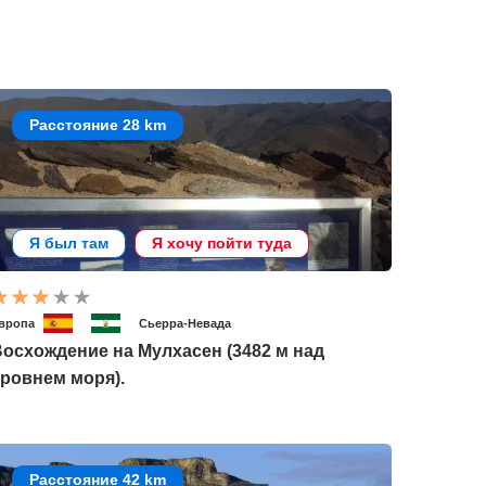
Расстояние 28 km
Я был там
Я хочу пойти туда
вропа
Сьерра-Невада
осхождение на Мулхасен (3482 м над
ровнем моря).
Расстояние 42 km