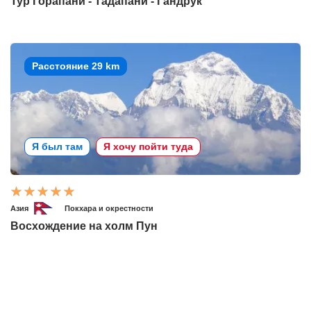
Тур Горапани - Тадапани - Гандрук
Расстояние 29 km
Я был там
Я хочу пойти туда
Азия
Покхара и окрестности
Восхождение на холм Пун