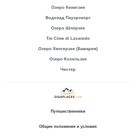
Озеро Кенигзее
Водопад Пауэрскорт
Озеро Шлирзее
Tre Cime di Lavaredo
Озеро Хинтерзее (Бавария)
Озеро Кохельзее
Честер
Путешественники
Общие положения и условия