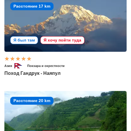
Расстояние 17 km
Я был там
Я хочу пойти туда
Азия
Покхара и окрестности
Поход Гандрук - Наяпул
Расстояние 20 km