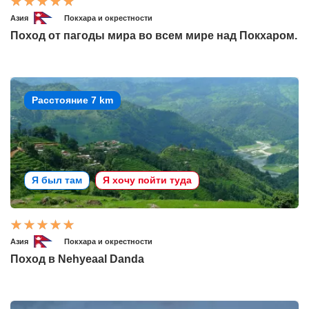
Азия
Покхара и окрестности
Поход от пагоды мира во всем мире над Покхаром.
Расстояние 7 km
Я был там
Я хочу пойти туда
Азия
Покхара и окрестности
Поход в Nehyeaal Danda