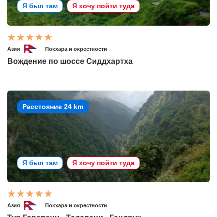
Я был там
Я хочу пойти туда
Азия
Покхара и окрестности
Вождение по шоссе Сиддхартха
Расстояние 24 km
Я был там
Я хочу пойти туда
Азия
Покхара и окрестности