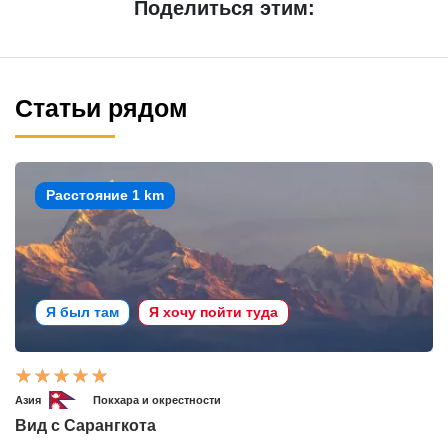
Поделиться этим:
Статьи рядом
Расстояние 1 km
Я был там
Я хочу пойти туда
Азия
Покхара и окрестности
Вид с Сарангкота