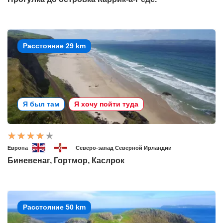
Расстояние 29 km
Я был там
Я хочу пойти туда
Европа
Северо-запад Северной Ирландии
Биневенаг, Гортмор, Каслрок
Расстояние 50 km