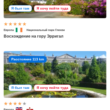
Я был там
Я хочу пойти туда
Европа
Национальный парк Гленви
Восхождение на гору Эрригал
Расстояние 113 km
Я был там
Я хочу пойти туда
Европа