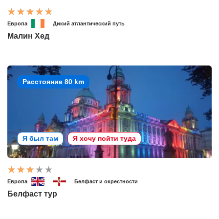
Европа
Дикий атлантический путь
Малин Хед
Расстояние 80 km
Я был там
Я хочу пойти туда
Европа
Белфаст и окрестности
Белфаст тур