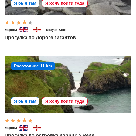
Я был там
Я хочу пойти туда
Европа
Козуэй-Кост
Прогулка по Дороге гигантов
Расстояние 11 km
Я был там
Я хочу пойти туда
Европа
Прогулка до островка Каррик-а-Реде.