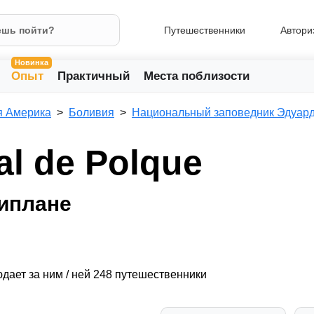
Путешественники
Автори
Новинка
Опыт
Практичный
Места поблизости
 Америка
Боливия
Национальный заповедник Эдуар
l de Polque
типлане
дает за ним / ней 248 путешественники