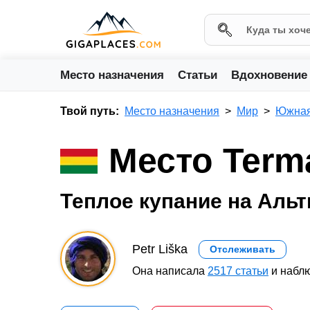
Место назначения
Статьи
Вдохновение
Твой путь:
Место назначения
Мир
Южная
Место Terma
Теплое купание на Аль
Petr Liška
Отслеживать
Она написала
2517 статьи
и наблю