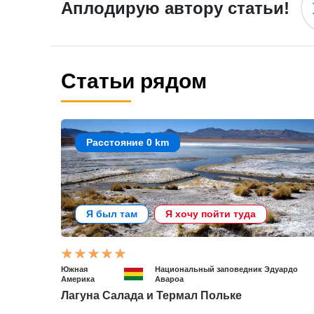
Аплодирую автору статьи!
Статьи рядом
Расстояние 0 km
Я был там
Я хочу пойти туда
Южная
Национальный заповедник Эдуардо
Америка
Авароа
Лагуна Салада и Термал Польке