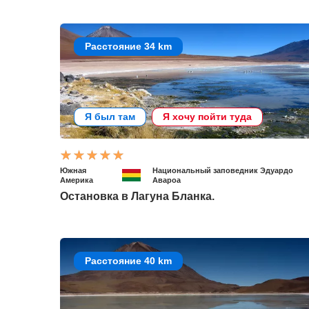
Расстояние 34 km
Я был там
Я хочу пойти туда
Южная
Национальный заповедник Эдуардо
Америка
Авароа
Остановка в Лагуна Бланка.
Расстояние 40 km