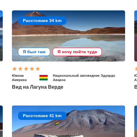
Расстояние 34 km
Я был там
Я хочу пойти туда
Южная
Национальный заповедник Эдуардо
Ю
Америка
Авароа
А
Вид на Лагуна Верде
Расстояние 41 km