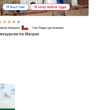
Я был там
Я хочу пойти туда
жная Америка
Сан-Педро-де-Атакама
кскурсия по Мачуке