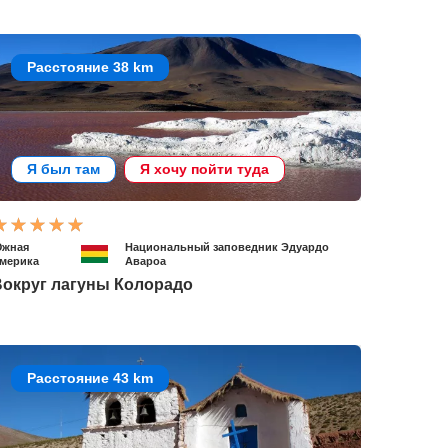
Расстояние 38 km
Я был там
Я хочу пойти туда
жная
Национальный заповедник Эдуардо
мерика
Авароа
Вокруг лагуны Колорадо
Расстояние 43 km