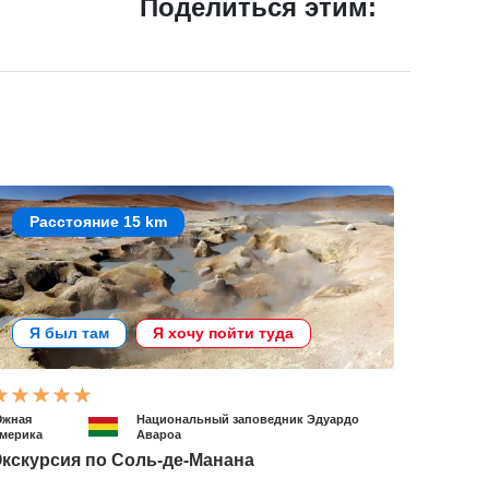
Поделиться этим:
Расстояние 15 km
Я был там
Я хочу пойти туда
жная
Национальный заповедник Эдуардо
мерика
Авароа
кскурсия по Соль-де-Манана