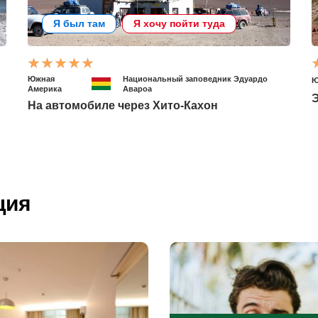
Я был там
Я хочу пойти туда
Южная
Национальный заповедник Эдуардо
Ю
Америка
Авароа
Э
На автомобиле через Хито-Кахон
ция