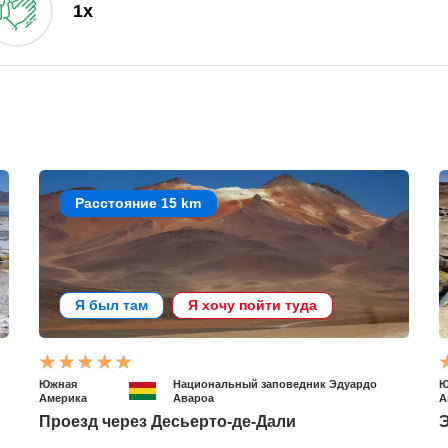
1x
Расстояние 15 km
Я был там
Я хочу пойти туда
Южная
Национальный заповедник Эдуардо
Ю
Америка
Авароа
А
Проезд через Десьерто-де-Дали
Э