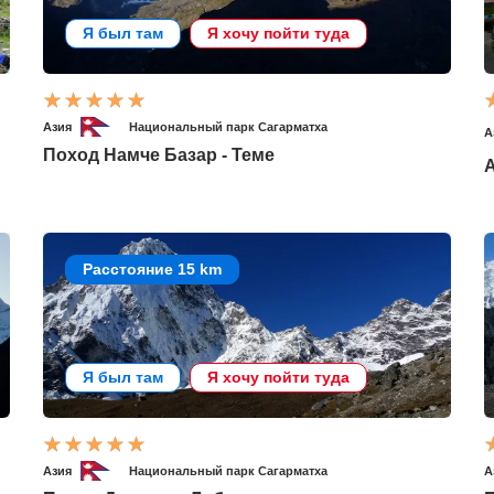
Я был там
Я хочу пойти туда
Азия
Национальный парк Сагарматха
А
Поход Намче Базар - Теме
А
Расстояние 15 km
Я был там
Я хочу пойти туда
Азия
Национальный парк Сагарматха
А