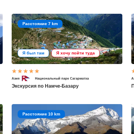
Расстояние 7 km
Я был там
Я хочу пойти туда
Азия
Национальный парк Сагарматха
А
Экскурсия по Намче-Базару
П
Расстояние 10 km