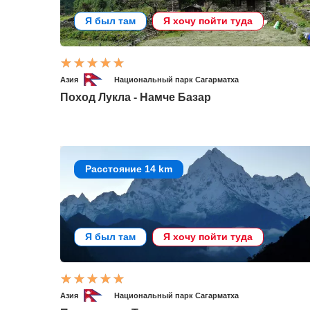
Я был там
Я хочу пойти туда
Азия
Национальный парк Сагарматха
Поход Лукла - Намче Базар
Расстояние 14 km
Я был там
Я хочу пойти туда
Азия
Национальный парк Сагарматха