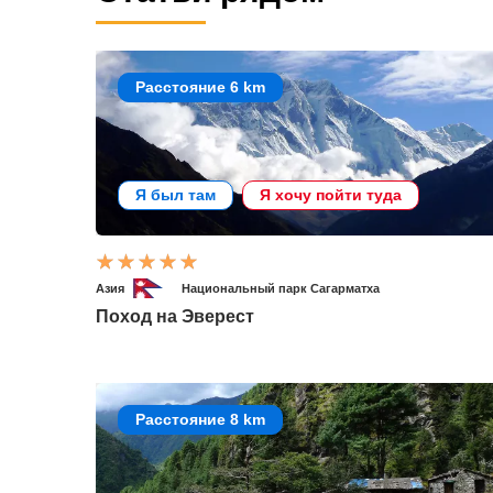
Расстояние 6 km
Я был там
Я хочу пойти туда
Азия
Национальный парк Сагарматха
Поход на Эверест
Расстояние 8 km