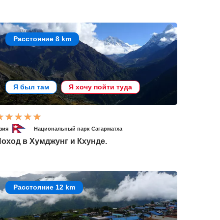
Расстояние 8 km
Я был там
Я хочу пойти туда
зия
Национальный парк Сагарматха
оход в Хумджунг и Кхунде.
Расстояние 12 km