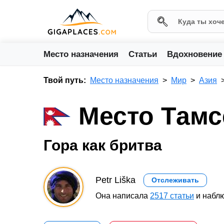
Место назначения
Статьи
Вдохновение
Твой путь:
Место назначения
Мир
Азия
Место Тамс
Гора как бритва
Petr Liška
Отслеживать
Она написала
2517 статьи
и наблю