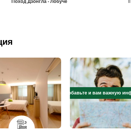
Поход Дзонгла - Лобуче
П
ция
Добавьте и вам важную и