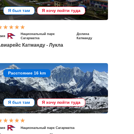
Я был там
Я хочу пойти туда
Национальный парк
Долина
зия
Сагарматха
Катманду
виарейс Катманду - Лукла
Расстояние 16 km
Я был там
Я хочу пойти туда
зия
Национальный парк Сагарматха