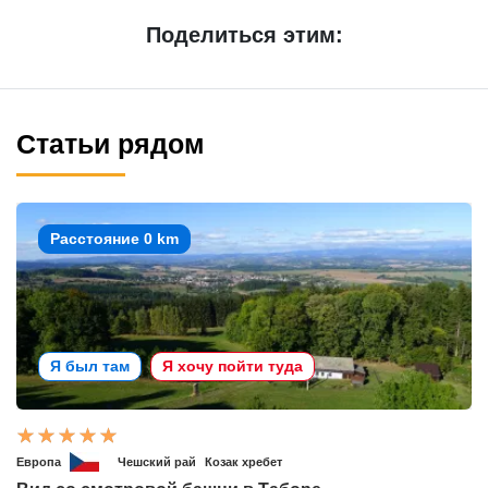
Поделиться этим:
Статьи рядом
Расстояние 0 km
Я был там
Я хочу пойти туда
Европа
Чешский рай
Козак хребет