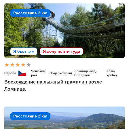
Расстояние 2 km
Я был там
Я хочу пойти туда
Чешский
Ломнице-над-
Козак
Европа
Подкрконоши
рай
Попелкой
хребет
Восхождение на лыжный трамплин возле
Ломнице.
Расстояние 2 km