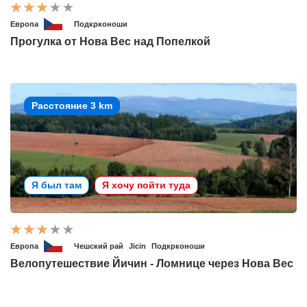
Европа
Подкрконоши
Прогулка от Нова Вес над Попелкой
Расстояние 3 km
Я был там
Я хочу пойти туда
Европа
Чешский рай
Jicin
Подкрконоши
Велопутешествие Йичин - Ломнице через Нова Вес