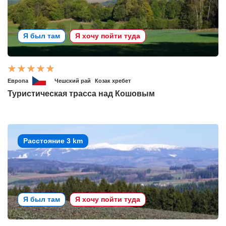
Я был там
Я хочу пойти туда
Европа
Чешский рай
Козак хребет
Туристическая трасса над Кошовым
Расстояние 3 km
Я был там
Я хочу пойти туда