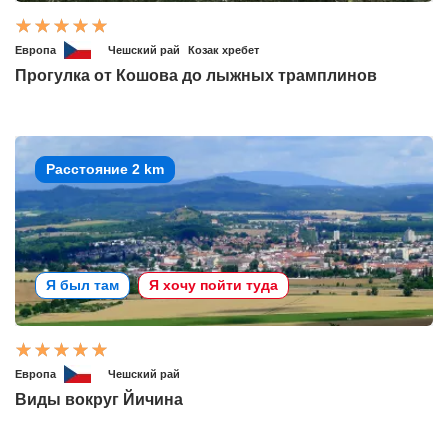
Европа
Чешский рай
Козак хребет
Прогулка от Кошова до лыжных трамплинов
Расстояние 2 km
Я был там
Я хочу пойти туда
Европа
Чешский рай
Виды вокруг Йичина