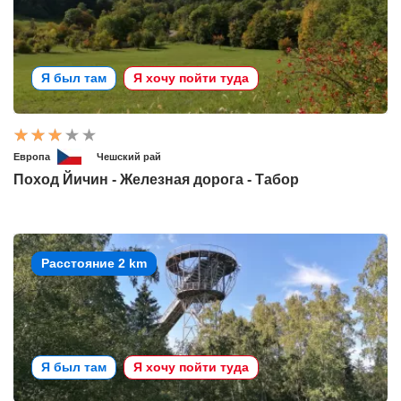
Я был там
Я хочу пойти туда
Европа
Чешский рай
Поход Йичин - Железная дорога - Табор
Расстояние 2 km
Я был там
Я хочу пойти туда