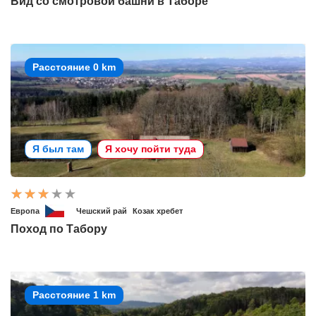
Вид со смотровой башни в Таборе
Расстояние 0 km
Я был там
Я хочу пойти туда
Европа
Чешский рай
Козак хребет
Поход по Табору
Расстояние 1 km