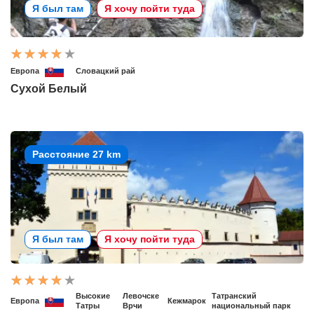
Я был там
Я хочу пойти туда
Европа
Словацкий рай
Сухой Белый
Расстояние 27 km
Я был там
Я хочу пойти туда
Высокие
Левочске
Татранский
Европа
Кежмарок
Татры
Врчи
национальный парк