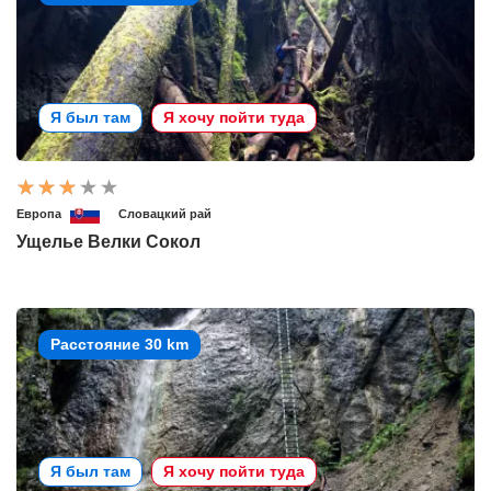
Я был там
Я хочу пойти туда
Европа
Словацкий рай
Ущелье Велки Сокол
Расстояние 30 km
Я был там
Я хочу пойти туда