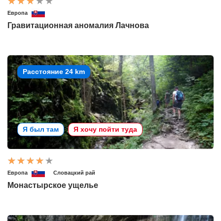
Европа
Гравитационная аномалия Лачнова
Расстояние 24 km
Я был там
Я хочу пойти туда
Европа
Словацкий рай
Монастырское ущелье