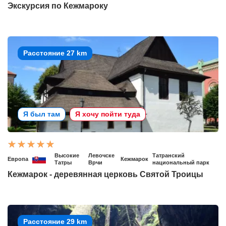
Экскурсия по Кежмароку
Расстояние 27 km
Я был там
Я хочу пойти туда
Высокие
Левочске
Татранский
Европа
Кежмарок
Татры
Врчи
национальный парк
Кежмарок - деревянная церковь Святой Троицы
Расстояние 29 km