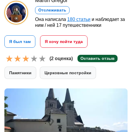
Martin Gregor
Отслеживать
Она написала
180 статьи
и наблюдает за
ним / ней 17 путешественники
Я был там
Я хочу пойти туда
(2 оценка)
Оставить отзыв
Памятники
Церковные постройки