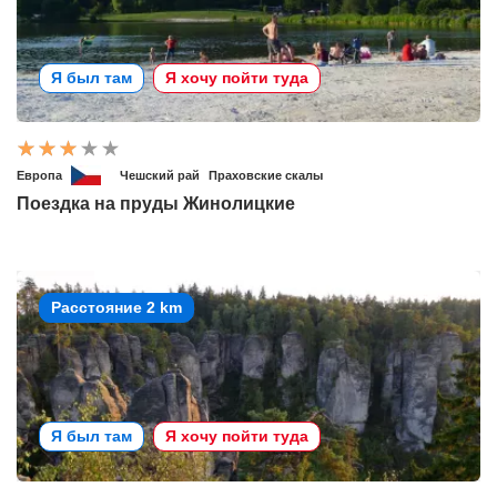
Я был там
Я хочу пойти туда
Европа
Чешский рай
Праховские скалы
Поездка на пруды Жинолицкие
Расстояние 2 km
Я был там
Я хочу пойти туда