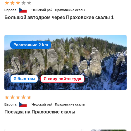
Европа
Чешский рай
Праховские скалы
Большой автодром через Праховские скалы 1
Расстояние 2 km
Я был там
Я хочу пойти туда
Европа
Чешский рай
Праховские скалы
Поездка на Праховские скалы