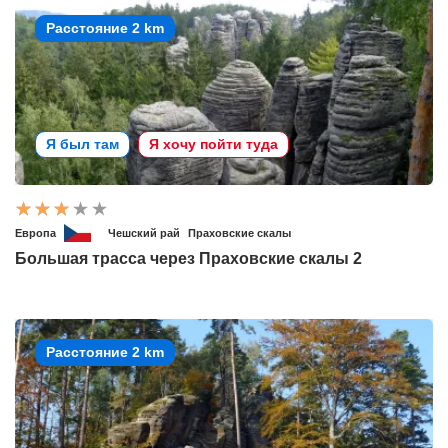
Расстояние 2 km
Я был там
Я хочу пойти туда
Европа
Чешский рай
Праховские скалы
Большая трасса через Праховские скалы 2
Расстояние 2 km