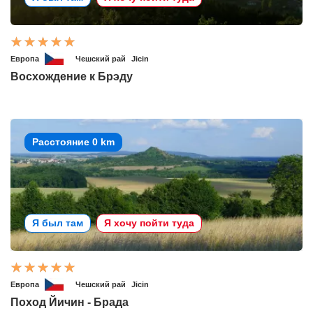
Европа
Чешский рай
Jicin
Восхождение к Брэду
Расстояние 0 km
Я был там
Я хочу пойти туда
Европа
Чешский рай
Jicin
Поход Йичин - Брада