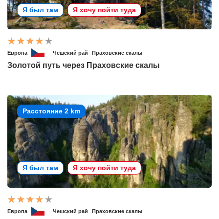
Я был там
Я хочу пойти туда
Европа
Чешский рай
Праховские скалы
Золотой путь через Праховские скалы
Расстояние 2 km
Я был там
Я хочу пойти туда
Европа
Чешский рай
Праховские скалы