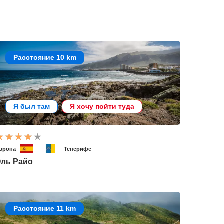
Расстояние 10 km
Я был там
Я хочу пойти туда
вропа
Тенерифе
Эль Райо
Расстояние 11 km