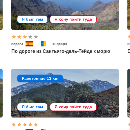
Я был там
Я хочу пойти туда
Европа
Тенерифе
Е
По дороге из Сантьяго-дель-Тейде к морю
E
Расстояние 13 km
Я был там
Я хочу пойти туда