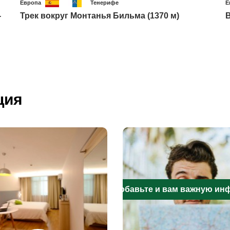
Европа
Тенерифе
Е
-
Трек вокруг Монтанья Бильма (1370 м)
В
ция
Добавьте и вам важную и