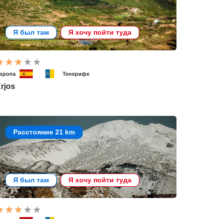
Я был там
Я хочу пойти туда
вропа
Тенерифе
rjos
Расстояние 21 km
Я был там
Я хочу пойти туда