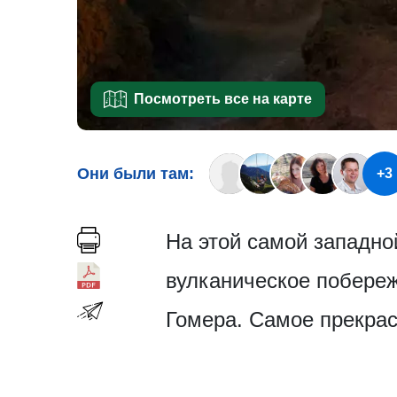
Посмотреть все на карте
Они были там:
+3
На этой самой западно
вулканическое побереж
Гомера. Самое прекрас