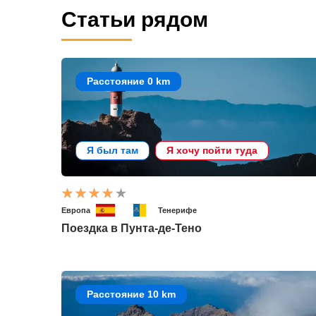
Статьи рядом
Расстояние 0 km
Я был там
Я хочу пойти туда
Европа
Тенерифе
Поездка в Пунта-де-Тено
Расстояние 10 km