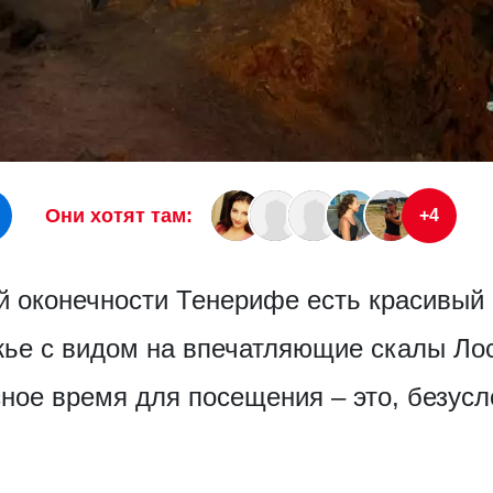
Они хотят там:
+4
й оконечности Тенерифе есть красивый 
ье с видом на впечатляющие скалы Лос
ное время для посещения – это, безусл