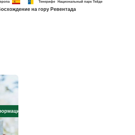
вропа
Тенерифе
Национальный парк Тейде
осхождение на гору Ревентада
нформацию