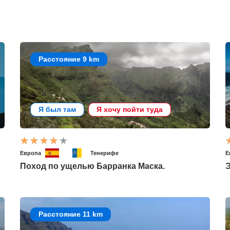
Расстояние 9 km
Я был там
Я хочу пойти туда
Европа
Тенерифе
Е
Поход по ущелью Барранка Маска.
Расстояние 11 km