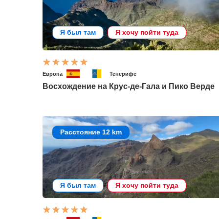
Я был там
Я хочу пойти туда
Европа
Тенерифе
Восхождение на Крус-де-Гала и Пико Верде
Расстояние 12 km
Я был там
Я хочу пойти туда