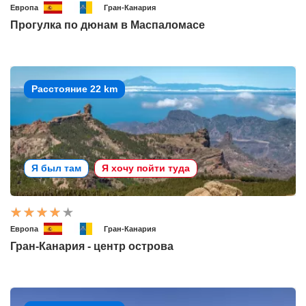
Европа
Гран-Канария
Прогулка по дюнам в Маспаломасе
Расстояние 22 km
Я был там
Я хочу пойти туда
Европа
Гран-Канария
Гран-Канария - центр острова