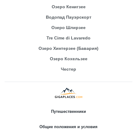
Озеро Кенигзее
Водопад Пауэрскорт
Озеро Шлирзее
Tre Cime di Lavaredo
Озеро Хинтерзее (Бавария)
Озеро Кохельзее
Честер
Путешественники
Общие положения и условия