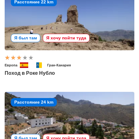
Расстояние 22 km
Я был там
Я хочу пойти туда
Европа
Гран-Канария
Поход в Роке Нубло
Расстояние 24 km
Я был там
Я хочу пойти туда