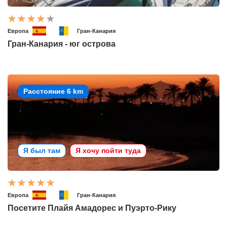
Европа
Гран-Канария
Гран-Канария - юг острова
Расстояние 6 km
Я был там
Я хочу пойти туда
Европа
Гран-Канария
Посетите Плайя Амадорес и Пуэрто-Рику