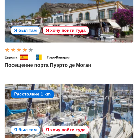
Я был там
Я хочу пойти туда
Европа
Гран-Канария
Посещение порта Пуэрто де Моган
Расстояние 1 km
Я был там
Я хочу пойти туда