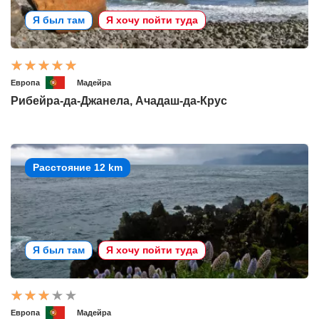
Я был там
Я хочу пойти туда
Европа
Мадейра
Рибейра-да-Джанела, Ачадаш-да-Крус
Расстояние 12 km
Я был там
Я хочу пойти туда
Европа
Мадейра