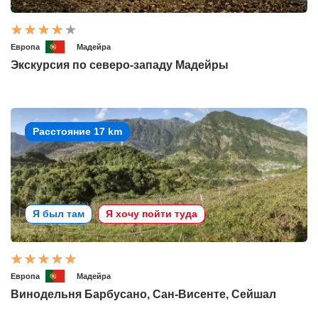
Европа
Мадейра
Экскурсия по северо-западу Мадейры
Расстояние 17 km
Я был там
Я хочу пойти туда
Европа
Мадейра
Винодельня Барбусано, Сан-Висенте, Сейшал