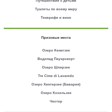
Путешествие с детьми
Туалеты по всему миру
Тенерифе и вино
Призовые места
Озеро Кенигзее
Водопад Пауэрскорт
Озеро Шлирзее
Tre Cime di Lavaredo
Озеро Хинтерзее (Бавария)
Озеро Кохельзее
Честер