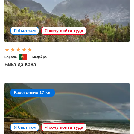
Я был там
Я хочу пойти туда
Европа
Мадейра
Бика-да-Кана
Расстояние 17 km
Я был там
Я хочу пойти туда