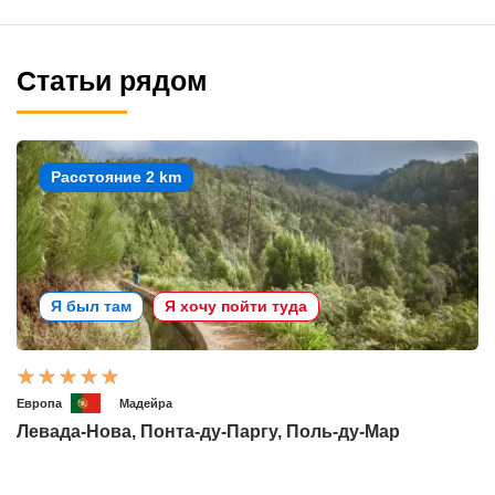
Статьи рядом
Расстояние 2 km
Я был там
Я хочу пойти туда
Европа
Мадейра
Левада-Нова, Понта-ду-Паргу, Поль-ду-Мар