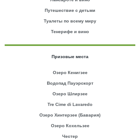
Путешествие с детьми
Туалеты по всему миру
Тенерифе и вино
Призовые места
Озеро Кенигзее
Водопад Пауэрскорт
Озеро Шлирзее
Tre Cime di Lavaredo
Озеро Хинтерзее (Бавария)
Озеро Кохельзее
Честер