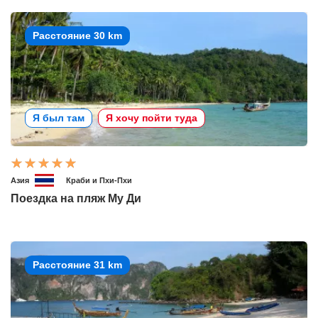
Расстояние 30 km
Я был там
Я хочу пойти туда
Азия
Краби и Пхи-Пхи
Поездка на пляж Му Ди
Расстояние 31 km