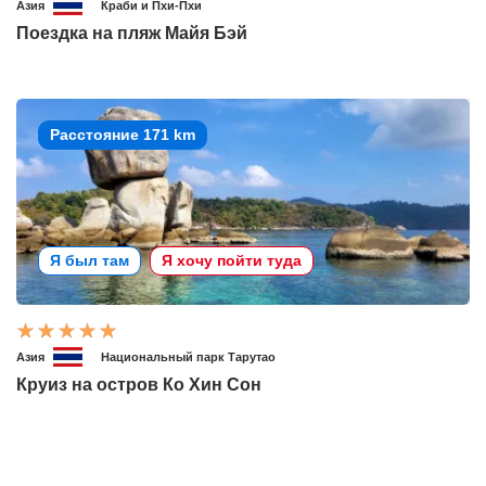
Азия
Краби и Пхи-Пхи
Поездка на пляж Майя Бэй
Расстояние 171 km
Я был там
Я хочу пойти туда
Азия
Национальный парк Тарутао
Круиз на остров Ко Хин Сон