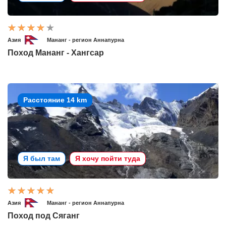
Азия
Мананг - регион Аннапурна
Поход Мананг - Хангсар
Расстояние 14 km
Я был там
Я хочу пойти туда
Азия
Мананг - регион Аннапурна
Поход под Сяганг