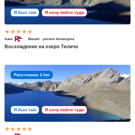
Я был там
Я хочу пойти туда
Азия
Мананг - регион Аннапурна
Восхождение на озеро Тиличо
Расстояние 2 km
Я был там
Я хочу пойти туда