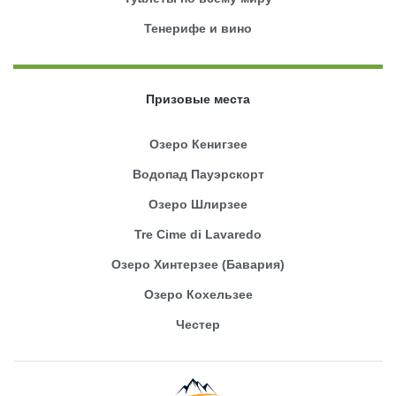
Тенерифе и вино
Призовые места
Озеро Кенигзее
Водопад Пауэрскорт
Озеро Шлирзее
Tre Cime di Lavaredo
Озеро Хинтерзее (Бавария)
Озеро Кохельзее
Честер