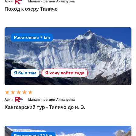
Азия
Мананг - регион Аннапурна
Поход к озеру Тиличо
Расстояние 7 km
Я был там
Я хочу пойти туда
Азия
Мананг - регион Аннапурна
Хангсарский тур - Тиличо до н. Э.
Расстояние 12 km