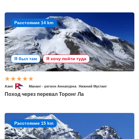
Расстояние 14 km
Я был там
Я хочу пойти туда
Азия
Мананг - регион Аннапурна
Нижний Мустанг
Поход через перевал Торонг Ла
Расстояние 15 km