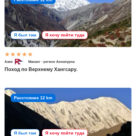
Я был там
Я хочу пойти туда
Азия
Мананг - регион Аннапурна
Поход по Верхнему Хангсару.
Расстояние 12 km
Я был там
Я хочу пойти туда