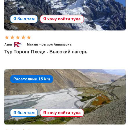
Я был там
Я хочу пойти туда
Азия
Мананг - регион Аннапурна
Тур Торонг Пхеди - Высокий лагерь
Расстояние 15 km
Я был там
Я хочу пойти туда