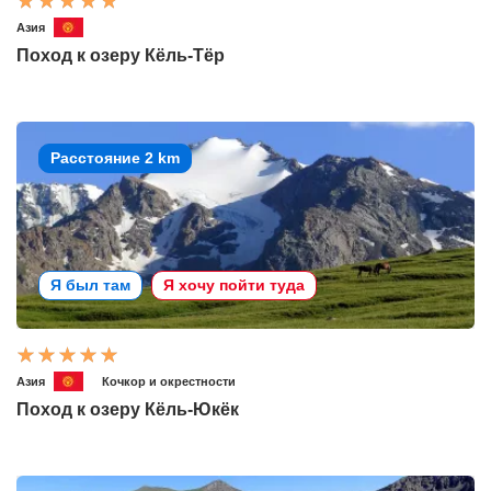
Азия
Поход к озеру Кёль-Тёр
Расстояние 2 km
Я был там
Я хочу пойти туда
Азия
Кочкор и окрестности
Поход к озеру Кёль-Юкёк