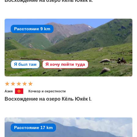
Восхождение на озеро Кёль Юкёк II.
Расстояние 9 km
Я был там
Я хочу пойти туда
Азия
Кочкор и окрестности
Восхождение на озеро Кёль Юкёк I.
Расстояние 17 km