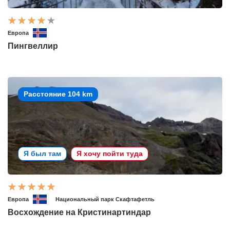
Европа
Пингвеллир
Расстояние 104 km
Я был там
Я хочу пойти туда
Европа
Национальный парк Скафтафетль
Восхождение на Кристинартиндар