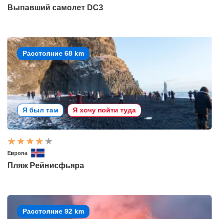
Выпавший самолет DC3
Расстояние 68 km
Я был там
Я хочу пойти туда
Европа
Пляж Рейнисфьяра
Расстояние 92 km