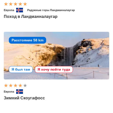
Европа
Радужные горы Ландманналаугар
Поход в Ландманналаугар
Расстояние 58 km
Я был там
Я хочу пойти туда
Европа
Зимний Скоугафосс