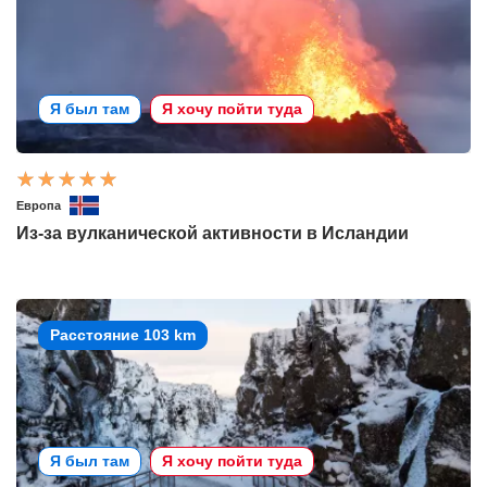
Я был там
Я хочу пойти туда
Европа
Из-за вулканической активности в Исландии
Расстояние 103 km
Я был там
Я хочу пойти туда