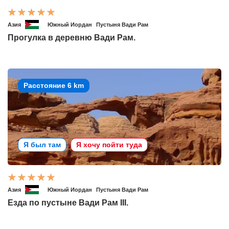
Азия
Южный Иордан
Пустыня Вади Рам
Прогулка в деревню Вади Рам.
Расстояние 6 km
Я был там
Я хочу пойти туда
Азия
Южный Иордан
Пустыня Вади Рам
Езда по пустыне Вади Рам III.