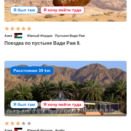
Я был там
Я хочу пойти туда
Азия
Южный Иордан
Пустыня Вади Рам
Поездка по пустыне Вади Рам II.
Расстояние 39 km
Я был там
Я хочу пойти туда
Азия
Южный Иордан
Акаба