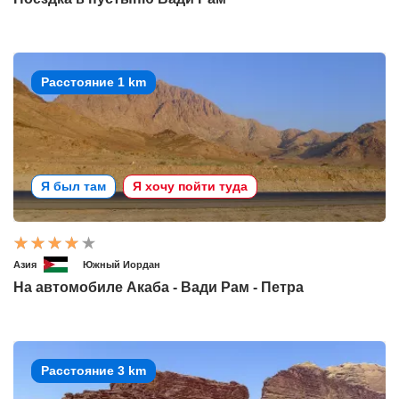
Расстояние 1 km
Я был там
Я хочу пойти туда
Азия
Южный Иордан
На автомобиле Акаба - Вади Рам - Петра
Расстояние 3 km