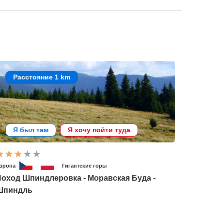
Расстояние 1 km
Я был там
Я хочу пойти туда
вропа
Гигантские горы
оход Шпиндлеровка - Моравская Буда -
Шпиндль