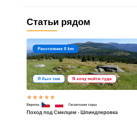
Статьи рядом
Расстояние 0 km
Я был там
Я хочу пойти туда
Европа
Гигантские горы
Поход под Смелцем - Шпиндлеровка