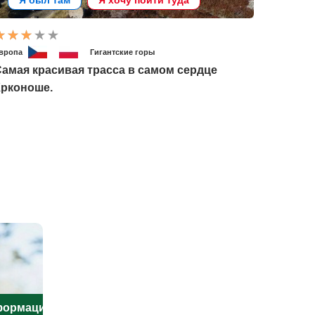
Я был там
Я хочу пойти туда
вропа
Гигантские горы
амая красивая трасса в самом сердце
Крконоше.
нформацию