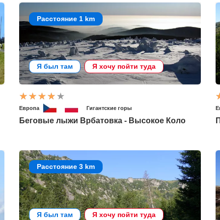
Расстояние 1 km
Я был там
Я хочу пойти туда
Европа
Гигантские горы
Е
Беговые лыжи Врбатовка - Высокое Коло
Расстояние 3 km
Я был там
Я хочу пойти туда