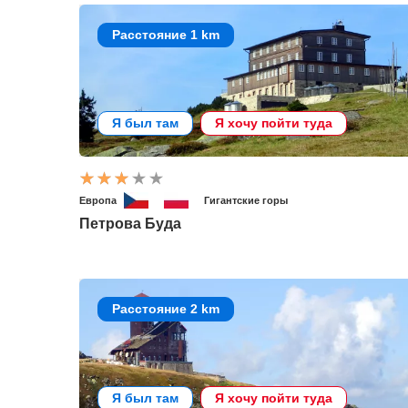
Расстояние 1 km
Я был там
Я хочу пойти туда
Европа
Гигантские горы
Петрова Буда
Расстояние 2 km
Я был там
Я хочу пойти туда