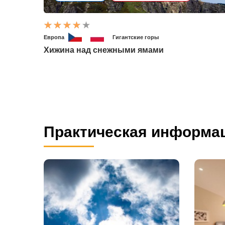
Европа
Гигантские горы
Хижина над снежными ямами
Практическая информа