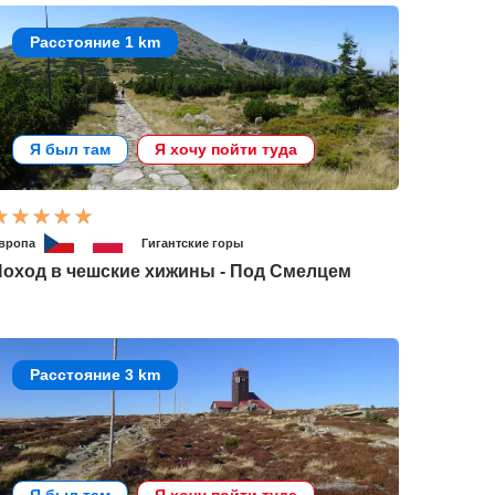
Расстояние 1 km
Я был там
Я хочу пойти туда
вропа
Гигантские горы
Поход в чешские хижины - Под Смелцем
Расстояние 3 km