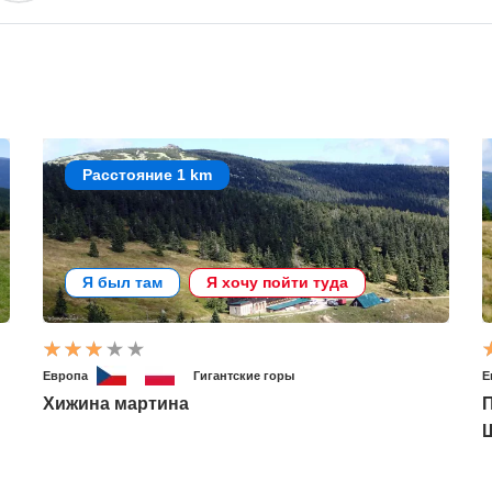
Расстояние 1 km
Я был там
Я хочу пойти туда
Европа
Гигантские горы
Е
Хижина мартина
П