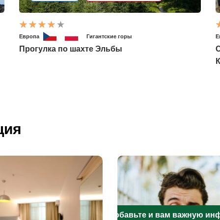
Европа
Гигантские горы
Е
Прогулка по шахте Эльбы
С
ция
Добавьте и вам важную и