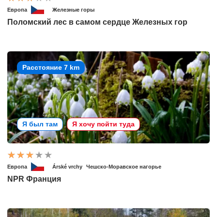
Европа
Железные горы
Поломский лес в самом сердце Железных гор
Расстояние 7 km
Я был там
Я хочу пойти туда
Европа
Árské vrchy
Чешско-Моравское нагорье
NPR Франция