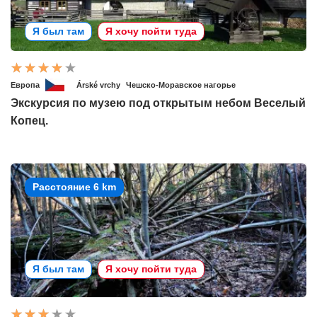
Я был там
Я хочу пойти туда
Европа
Árské vrchy
Чешско-Моравское нагорье
Экскурсия по музею под открытым небом Веселый
Копец.
Расстояние 6 km
Я был там
Я хочу пойти туда