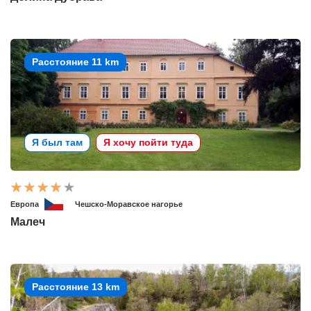
Расстояние 11 km
Я был там
Я хочу пойти туда
Европа
Чешско-Моравское нагорье
Малеч
Расстояние 13 km