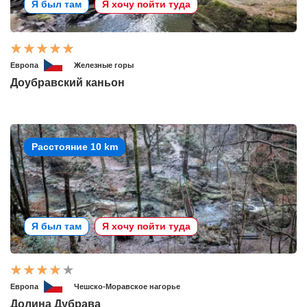
Я был там
Я хочу пойти туда
Европа
Железные горы
Доубравский каньон
Расстояние 10 km
Я был там
Я хочу пойти туда
Европа
Чешско-Моравское нагорье
Долина Дубрава