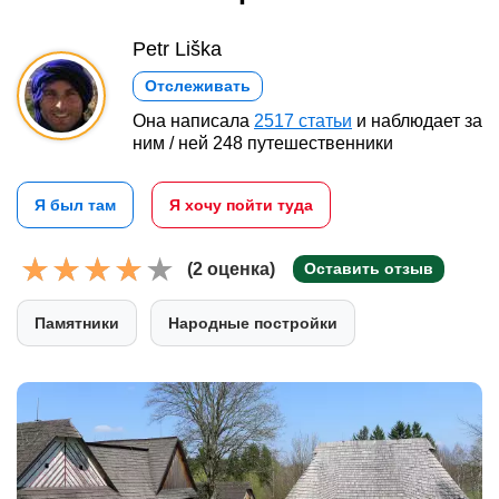
Petr Liška
Отслеживать
Она написала
2517 статьи
и наблюдает за
ним / ней 248 путешественники
Я был там
Я хочу пойти туда
(2 оценка)
Оставить отзыв
Памятники
Народные постройки