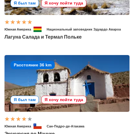
Я был там
Я хочу пойти туда
Южная Америка
Национальный заповедник Эдуардо Авароа
Лагуна Салада и Термал Польке
Расстояние 36 km
Я был там
Я хочу пойти туда
Южная Америка
Сан-Педро-де-Атакама
Экскурсия по Мачуке