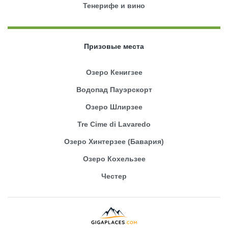
Тенерифе и вино
Призовые места
Озеро Кенигзее
Водопад Пауэрскорт
Озеро Шлирзее
Tre Cime di Lavaredo
Озеро Хинтерзее (Бавария)
Озеро Кохельзее
Честер