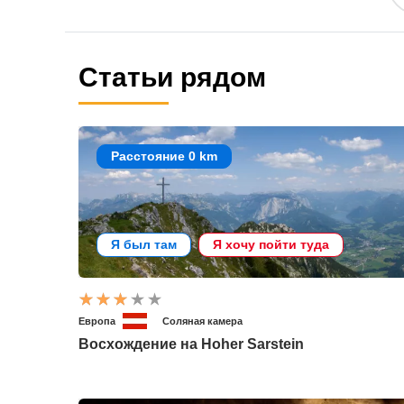
Статьи рядом
Расстояние 0 km
Я был там
Я хочу пойти туда
Европа
Соляная камера
Восхождение на Hoher Sarstein