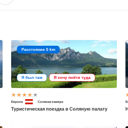
Расстояние 0 km
Я был там
Я хочу пойти туда
Европа
Соляная камера
Е
Туристическая поездка в Соляную палату