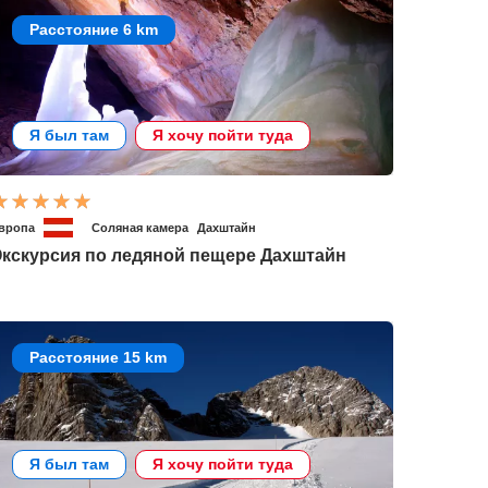
Расстояние 6 km
Я был там
Я хочу пойти туда
вропа
Соляная камера
Дахштайн
Экскурсия по ледяной пещере Дахштайн
Расстояние 15 km
Я был там
Я хочу пойти туда