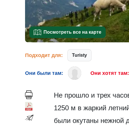
Посмотреть все на карте
Подходит для:
Turisty
Они были там:
Они хотят там:
Не прошло и трех часо
1250 м в жаркий летни
были окутаны нежной 