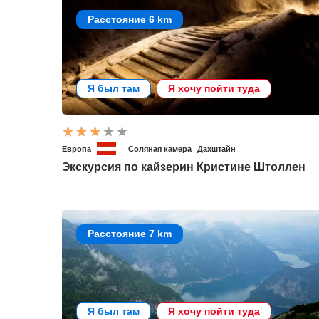
Расстояние 6 km
Я был там
Я хочу пойти туда
Европа
Соляная камера
Дахштайн
Экскурсия по кайзерин Кристине Штоллен
Расстояние 7 km
Я был там
Я хочу пойти туда