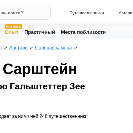
Путешественники
Автори
Новинка
Опыт
Практичный
Места поблизости
а
Австрия
Соляная камера
 Сарштейн
ро Гальштеттер Зее
дает за ним / ней 248 путешественники