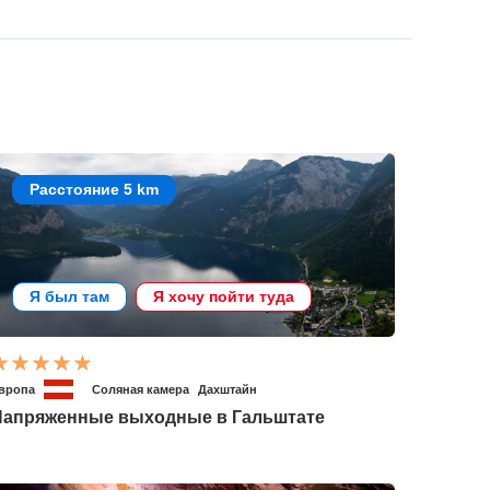
Расстояние 5 km
Я был там
Я хочу пойти туда
вропа
Соляная камера
Дахштайн
Напряженные выходные в Гальштате