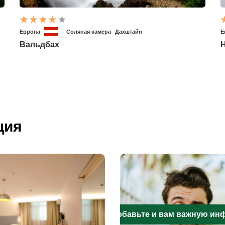
Европа
Соляная камера
Дахштайн
Е
Вальдбах
H
ция
Добавьте и вам важную и