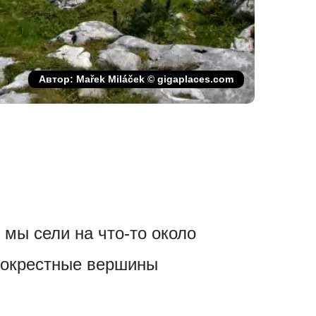
Автор: Mařek Miláček © gigaplaces.com
 мы сели на что-то около
, окрестные вершины