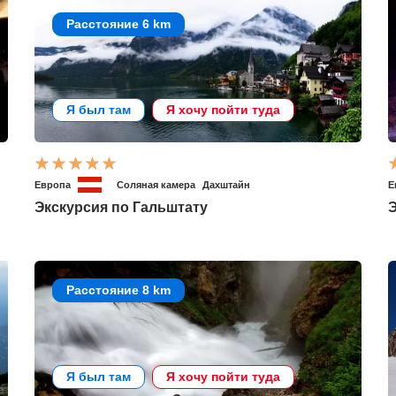
Расстояние 6 km
Я был там
Я хочу пойти туда
Европа
Соляная камера
Дахштайн
Е
Экскурсия по Гальштату
Расстояние 8 km
Я был там
Я хочу пойти туда