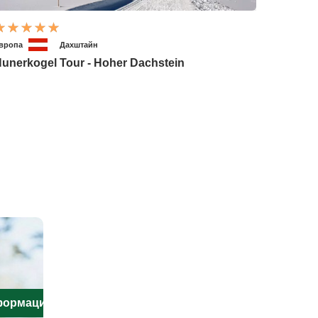
вропа
Дахштайн
unerkogel Tour - Hoher Dachstein
нформацию