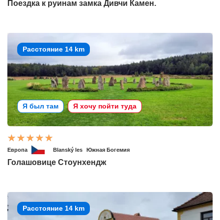
Поездка к руинам замка Дивчи Камен.
Расстояние 14 km
Я был там
Я хочу пойти туда
Европа
Blanský les
Южная Богемия
Голашовице Стоунхендж
Расстояние 14 km