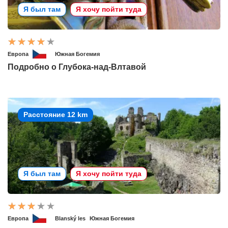
Я был там
Я хочу пойти туда
Европа
Южная Богемия
Подробно о Глубока-над-Влтавой
Расстояние 12 km
Я был там
Я хочу пойти туда
Европа
Blanský les
Южная Богемия