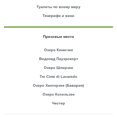
Туалеты по всему миру
Тенерифе и вино
Призовые места
Озеро Кенигзее
Водопад Пауэрскорт
Озеро Шлирзее
Tre Cime di Lavaredo
Озеро Хинтерзее (Бавария)
Озеро Кохельзее
Честер