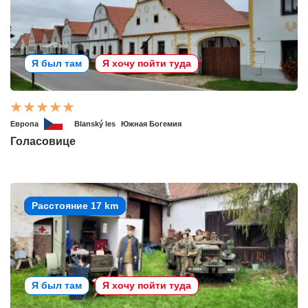
Я был там
Я хочу пойти туда
Европа
Blanský les
Южная Богемия
Голасовице
Расстояние 17 km
Я был там
Я хочу пойти туда