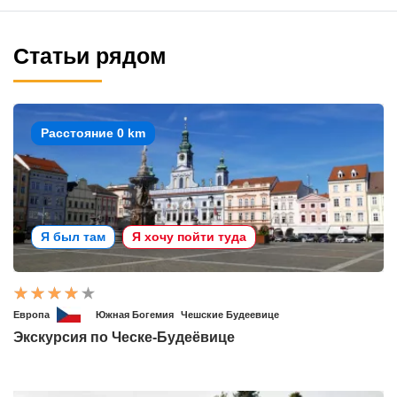
Статьи рядом
Расстояние 0 km
Я был там
Я хочу пойти туда
Европа
Южная Богемия
Чешские Будеевице
Экскурсия по Ческе-Будеёвице