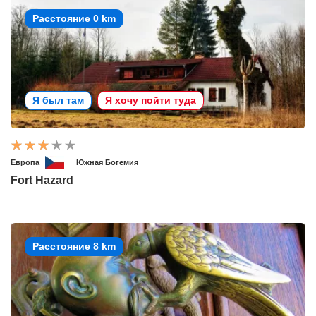
Расстояние 0 km
Я был там
Я хочу пойти туда
Европа
Южная Богемия
Fort Hazard
Расстояние 8 km