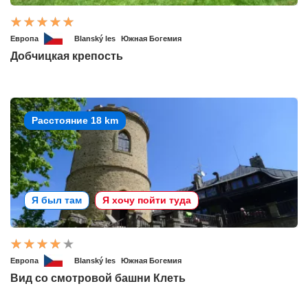
Европа
Blanský les
Южная Богемия
Добчицкая крепость
Расстояние 18 km
Я был там
Я хочу пойти туда
Европа
Blanský les
Южная Богемия
Вид со смотровой башни Клеть