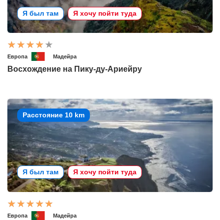
Я был там
Я хочу пойти туда
Европа
Мадейра
Восхождение на Пику-ду-Ариейру
Расстояние 10 km
Я был там
Я хочу пойти туда
Европа
Мадейра