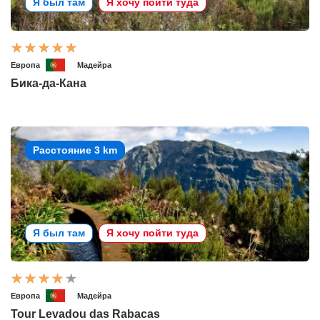
Я был там
Я хочу пойти туда
Европа
Мадейра
Бика-да-Кана
Расстояние 3 km
Я был там
Я хочу пойти туда
Европа
Мадейра
Tour Levadou das Rabacas