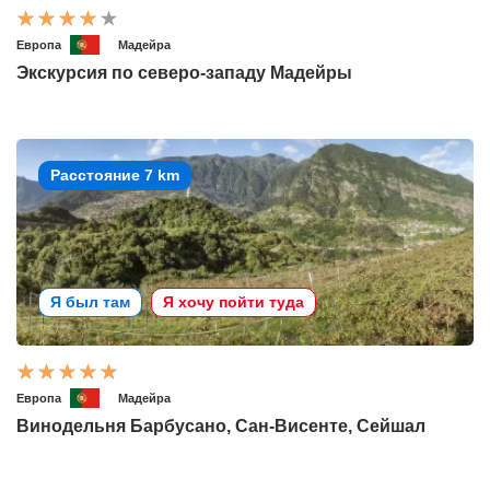
Европа
Мадейра
Экскурсия по северо-западу Мадейры
Расстояние 7 km
Я был там
Я хочу пойти туда
Европа
Мадейра
Винодельня Барбусано, Сан-Висенте, Сейшал