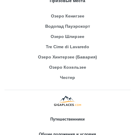
Призовые места
Озеро Кенигзее
Водопад Пауэрскорт
Озеро Шлирзее
Tre Cime di Lavaredo
Озеро Хинтерзее (Бавария)
Озеро Кохельзее
Честер
Путешественники
Общие положения и условия