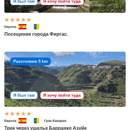
Я был там
Я хочу пойти туда
Европа
Посещение города Фиргас.
Расстояние 5 km
Я был там
Я хочу пойти туда
Европа
Гран-Канария
Трек через ущелье Барранко Азуйе