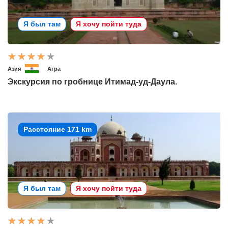
Я был там
Я хочу пойти туда
Азия
Агра
Экскурсия по гробнице Итимад-уд-Даула.
Расстояние 171 km
Я был там
Я хочу пойти туда