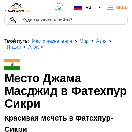
RU
MENU
Твой путь:
Место назначения
Мир
Азия
Индия
Агра
Место Джама
Масджид в Фатехпур
Сикри
Красивая мечеть в Фатехпур-
Сикри