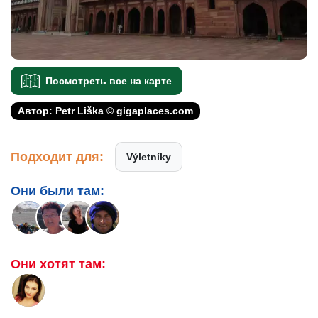
Посмотреть все на карте
Автор: Petr Liška © gigaplaces.com
Подходит для:
Výletníky
Они были там:
Они хотят там: