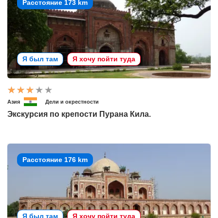
Расстояние 173 km
Я был там
Я хочу пойти туда
Азия
Дели и окрестности
Экскурсия по крепости Пурана Кила.
Расстояние 176 km
Я был там
Я хочу пойти туда