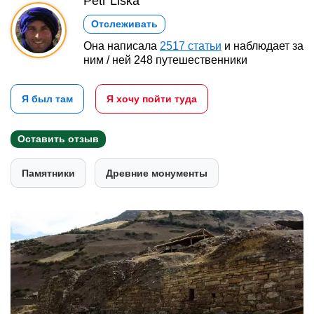
Petr Liška
Отслеживать
Она написала
2517 статьи
и наблюдает за
ним / ней 248 путешественники
Я был там
Я хочу пойти туда
Оставить отзыв
Памятники
Древние монументы