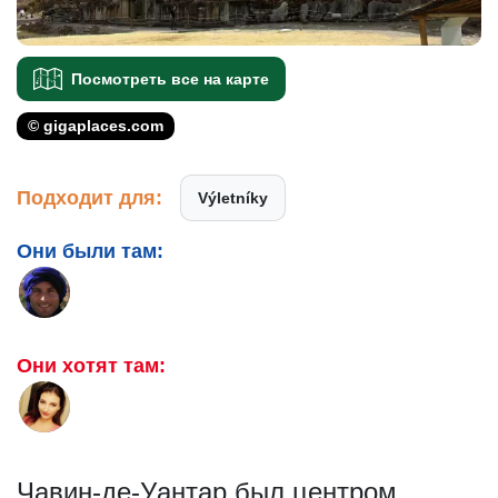
Посмотреть все на карте
© gigaplaces.com
Подходит для:
Výletníky
Они были там:
Они хотят там:
Чавин-де-Уантар был центром