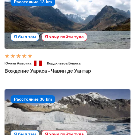
Расстояние 13 km
Я был там
Я хочу пойти туда
Южная Америка
Кордильера Бланка
Вождение Уараса - Чавин де Уантар
Расстояние 36 km
Я был там
Я хочу пойти туда