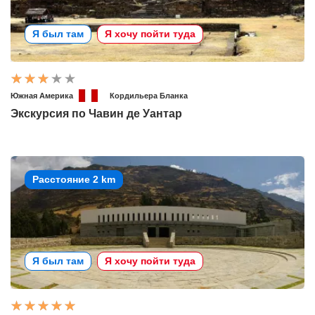
Я был там
Я хочу пойти туда
Южная Америка
Кордильера Бланка
Экскурсия по Чавин де Уантар
Расстояние 2 km
Я был там
Я хочу пойти туда