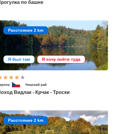
Прогулка по башне
Расстояние 2 km
Я был там
Я хочу пойти туда
вропа
Чешский рай
оход Видлак - Крчак - Троски
Расстояние 2 km