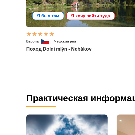
Я был там
Я хочу пойти туда
Европа
Чешский рай
Поход Dolní mlýn - Nebákov
Практическая информа