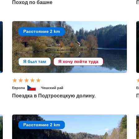
Поход по башне
Расстояние 2 km
Я был там
Я хочу пойти туда
Европа
Чешский рай
Е
Поездка в Подтросецкую долину.
П
Расстояние 2 km