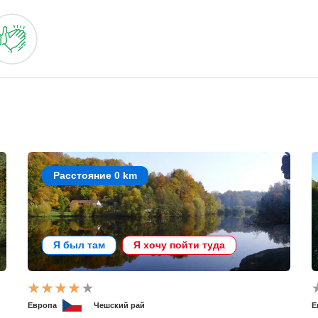
Расстояние 0 km
Я был там
Я хочу пойти туда
Европа
Чешский рай
Е