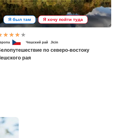
Я был там
Я хочу пойти туда
вропа
Чешский рай
Jicin
Велопутешествие по северо-востоку
Чешского рая