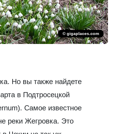
© gigaplaces.com
ка. Но вы также найдете
марта в Подтросецкой
ernum). Самое известное
не реки Жегровка. Это