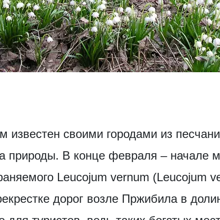
м известен своими городами из песчани
а природы. В конце февраля – начале 
раняемого Leucojum vernum (Leucojum v
рекрестке дорог возле Пржибила в доли