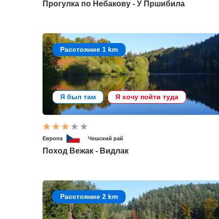
Прогулка по Небакову - У Пршибила
Расстояние 1 km
Я был там
Я хочу пойти туда
Европа
Чешский рай
Поход Вежак - Видлак
Расстояние 2 km