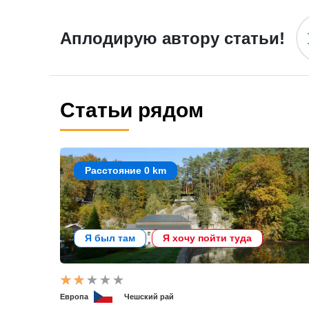
Аплодирую автору статьи!
Статьи рядом
Расстояние 0 km
Я был там
Я хочу пойти туда
Европа
Чешский рай