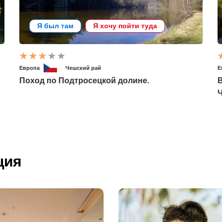
Я был там
Я хочу пойти туда
Европа
Чешский рай
Е
Поход по Подтросецкой долине.
ция