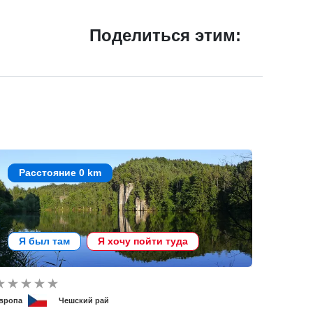
Поделиться этим:
Расстояние 0 km
Я был там
Я хочу пойти туда
вропа
Чешский рай