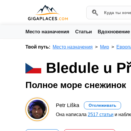
Место назначения
Статьи
Вдохновение
Твой путь:
Место назначения
Мир
Европ
Bledule u Př
Полное море снежинок
Petr Liška
Отслеживать
Она написала
2517 статьи
и наблю