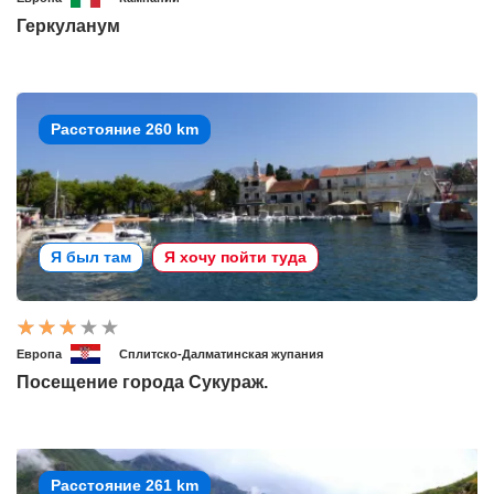
Геркуланум
Расстояние 260 km
Я был там
Я хочу пойти туда
Европа
Сплитско-Далматинская жупания
Посещение города Сукураж.
Расстояние 261 km