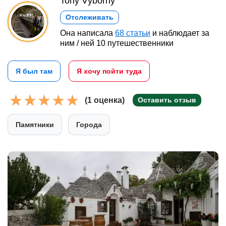
Tony Výborný
Отслеживать
Она написала
68 статьи
и наблюдает за
ним / ней 10 путешественники
Я был там
Я хочу пойти туда
(1 оценка)
Оставить отзыв
Памятники
Города