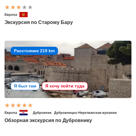
Европа
Экскурсия по Старому Бару
Расстояние 219 km
Я был там
Я хочу пойти туда
Европа
Дубровник
Дубровницко-Неретванская жупания
Обзорная экскурсия по Дубровнику