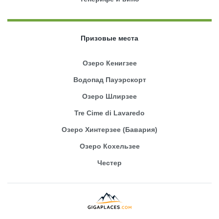
Призовые места
Озеро Кенигзее
Водопад Пауэрскорт
Озеро Шлирзее
Tre Cime di Lavaredo
Озеро Хинтерзее (Бавария)
Озеро Кохельзее
Честер