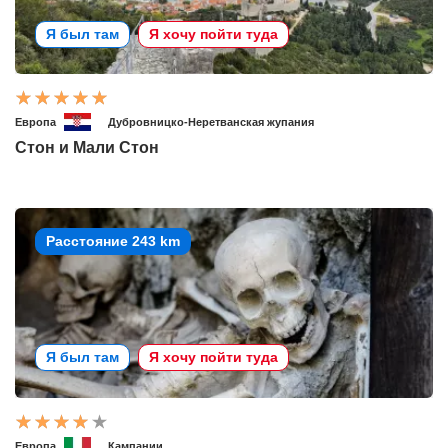
Я был там
Я хочу пойти туда
Европа
Дубровницко-Неретванская жупания
Стон и Мали Стон
Расстояние 243 km
Я был там
Я хочу пойти туда
Европа
Кампании