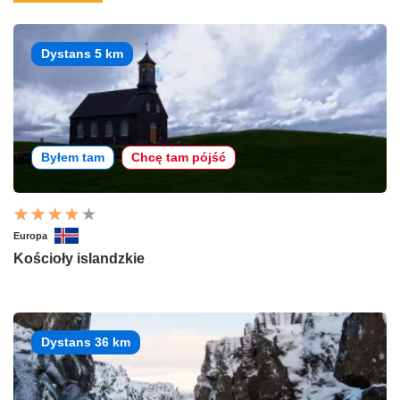
Dystans 5 km
Byłem tam
Chcę tam pójść
Europa
Kościoły islandzkie
Dystans 36 km