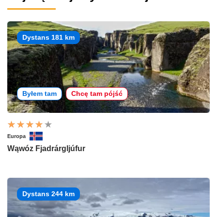
Dystans 181 km
Byłem tam
Chcę tam pójść
Europa
Wąwóz Fjadrárgljúfur
Dystans 244 km