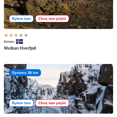
Byłem tam
Chcę tam pójść
Europa
Wulkan Hverfjall
Dystans 36 km
Byłem tam
Chcę tam pójść