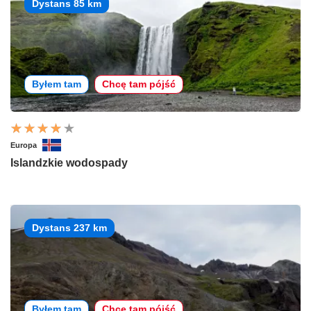
Dystans 85 km
Byłem tam
Chcę tam pójść
Europa
Islandzkie wodospady
Dystans 237 km
Byłem tam
Chcę tam pójść