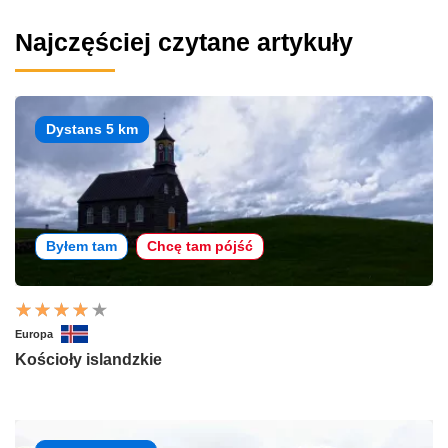
Najczęściej czytane artykuły
Dystans 5 km
Byłem tam
Chcę tam pójść
Europa
Kościoły islandzkie