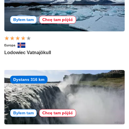
Byłem tam
Chcę tam pójść
Europa
Lodowiec Vatnajökull
Dystans 316 km
Byłem tam
Chcę tam pójść