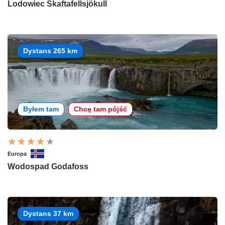
Lodowiec Skaftafellsjökull
Dystans 265 km
Byłem tam
Chcę tam pójść
Europa
Wodospad Godafoss
Dystans 37 km