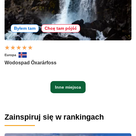
Byłem tam
Chcę tam pójść
Europa
Wodospad Öxarárfoss
Inne miejsca
Zainspiruj się w rankingach