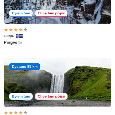
Byłem tam
Chcę tam pójść
Europa
Pingvellir
Dystans 85 km
Byłem tam
Chcę tam pójść