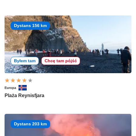
Dystans 156 km
Byłem tam
Chcę tam pójść
Europa
Plaża Reynisfjara
Dystans 203 km