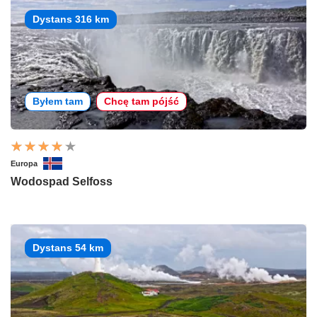
Dystans 316 km
Byłem tam
Chcę tam pójść
Europa
Wodospad Selfoss
Dystans 54 km