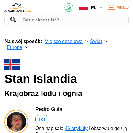
PL
MENU
Na swój sposób:
Miejsce docelowe
Świat
Europa
Stan Islandia
Krajobraz lodu i ognia
Pedro Gula
Tor
Ona napisała
46 artykuły
i obserwuje go / ją