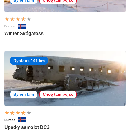
Byłem tam
Chcę tam pójść
Europa
Winter Skógafoss
Dystans 141 km
Byłem tam
Chcę tam pójść
Europa
Upadły samolot DC3