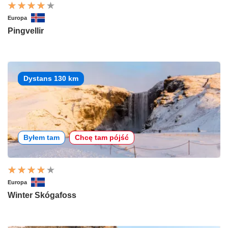
Europa
Pingvellir
Dystans 130 km
Byłem tam
Chcę tam pójść
Europa
Winter Skógafoss