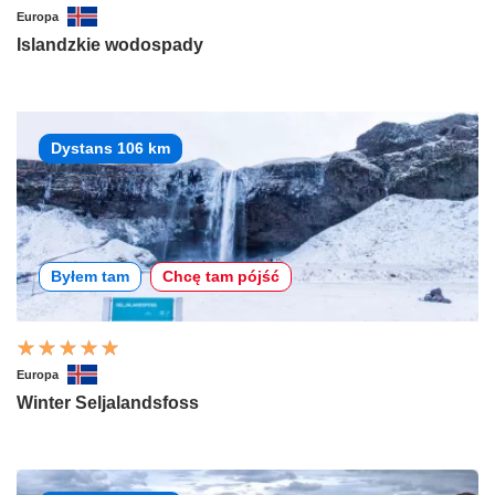
Europa
Islandzkie wodospady
Dystans 106 km
Byłem tam
Chcę tam pójść
Europa
Winter Seljalandsfoss