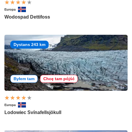
Europa
Wodospad Dettifoss
Dystans 243 km
Byłem tam
Chcę tam pójść
Europa
Lodowiec Svínafellsjökull