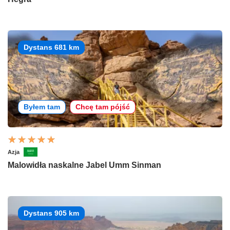
Dystans 681 km
Byłem tam
Chcę tam pójść
Azja
Malowidła naskalne Jabel Umm Sinman
Dystans 905 km