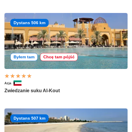
Dystans 506 km
Byłem tam
Chcę tam pójść
Azja
Zwiedzanie suku Al-Kout
Dystans 507 km