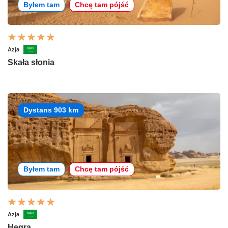
Byłem tam
Chcę tam pójść
Azja
Skała słonia
Dystans 903 km
Byłem tam
Chcę tam pójść
Azja
Hegra