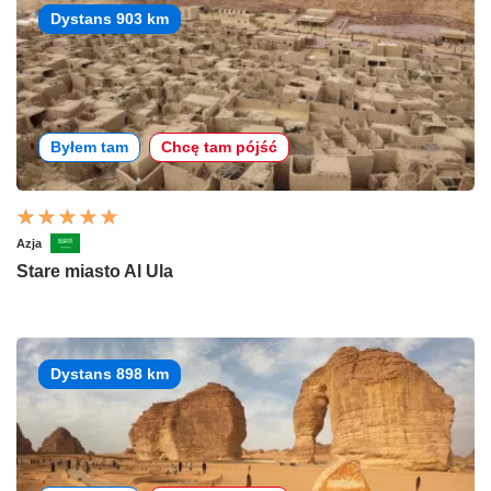
Dystans 903 km
Byłem tam
Chcę tam pójść
Azja
Stare miasto Al Ula
Dystans 898 km