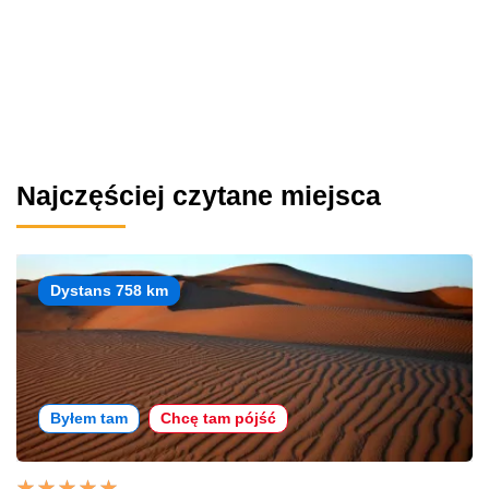
Najczęściej czytane miejsca
Dystans 758 km
Byłem tam
Chcę tam pójść