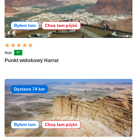
Byłem tam
Chcę tam pójść
Azja
Punkt widokowy Harrat
Dystans 74 km
Byłem tam
Chcę tam pójść