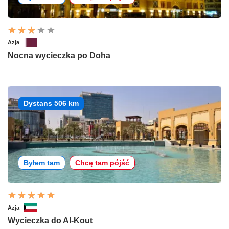
Azja
Nocna wycieczka po Doha
Dystans 506 km
Byłem tam
Chcę tam pójść
Azja
Wycieczka do Al-Kout