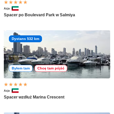
Azja
Spacer po Boulevard Park w Salmiya
Dystans 532 km
Byłem tam
Chcę tam pójść
Azja
Spacer wzdłuż Marina Crescent