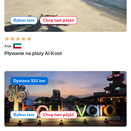
Byłem tam
Chcę tam pójść
Azja
Pływanie na plaży Al-Kout
Dystans 531 km
Byłem tam
Chcę tam pójść