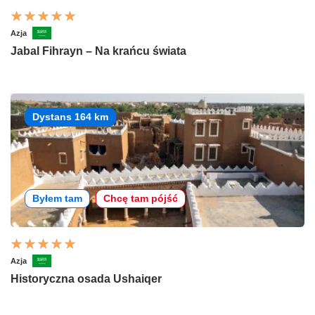
Azja
Jabal Fihrayn – Na krańcu świata
Dystans 164 km
Byłem tam
Chcę tam pójść
Azja
Historyczna osada Ushaiqer