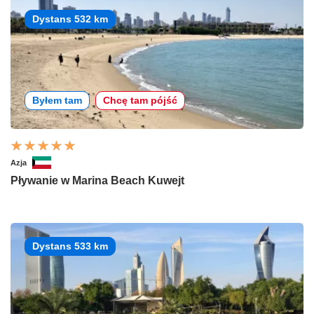
Dystans 532 km
Byłem tam
Chcę tam pójść
Azja
Pływanie w Marina Beach Kuwejt
Dystans 533 km