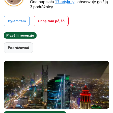
Ona napisała
17 artykuły
i obserwuje go / ją
3 podróżnicy
Byłem tam
Chcę tam pójść
Prześlij recenzję
Podróżować