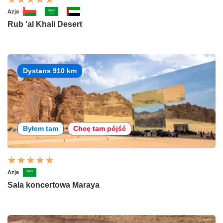
Azja
Rub 'al Khali Desert
Dystans 910 km
Byłem tam
Chcę tam pójść
Azja
Sala koncertowa Maraya