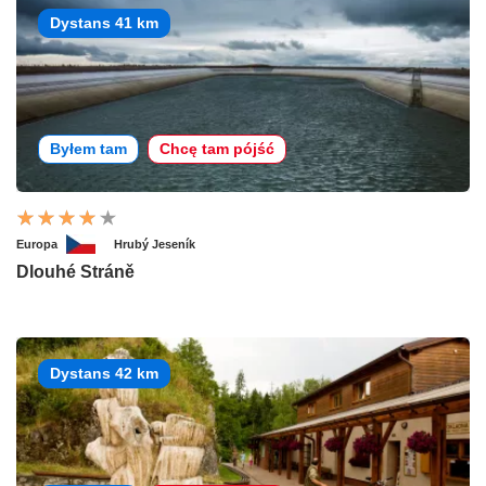
Dystans 41 km
Byłem tam
Chcę tam pójść
Europa
Hrubý Jeseník
Dlouhé Stráně
Dystans 42 km