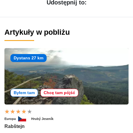
Udostępnij to:
Artykuły w pobliżu
Dystans 27 km
Byłem tam
Chcę tam pójść
Europa
Hrubý Jeseník
Rabštejn