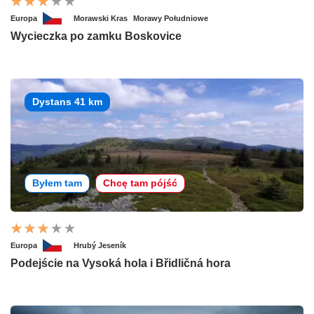
Europa
Morawski Kras
Morawy Południowe
Wycieczka po zamku Boskovice
Dystans 41 km
Byłem tam
Chcę tam pójść
Europa
Hrubý Jeseník
Podejście na Vysoká hola i Břidličná hora