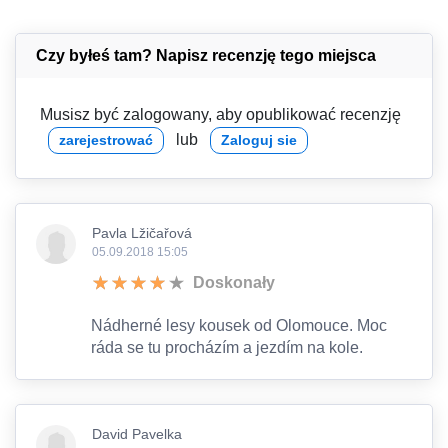
Czy byłeś tam? Napisz recenzję tego miejsca
Musisz być zalogowany, aby opublikować recenzję
lub
zarejestrować
Zaloguj sie
Pavla Lžičařová
05.09.2018 15:05
Doskonały
Nádherné lesy kousek od Olomouce. Moc
ráda se tu procházím a jezdím na kole.
David Pavelka