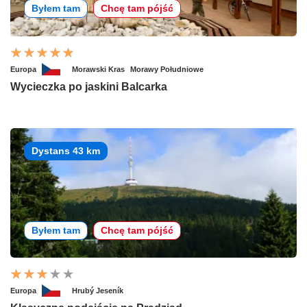
Byłem tam
Chcę tam pójść
Europa
Morawski Kras
Morawy Południowe
Wycieczka po jaskini Balcarka
Dystans 43 km
Byłem tam
Chcę tam pójść
Europa
Hrubý Jeseník