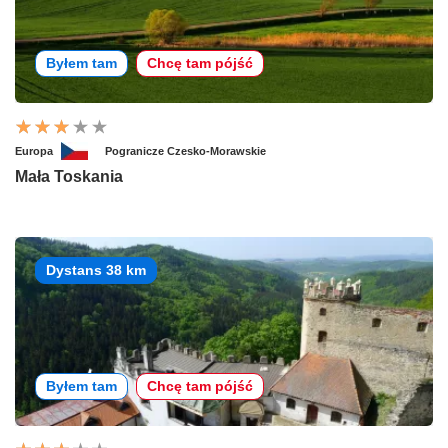
Byłem tam
Chcę tam pójść
Europa
Pogranicze Czesko-Morawskie
Mała Toskania
Dystans 38 km
Byłem tam
Chcę tam pójść