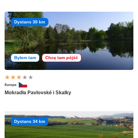
Dystans 30 km
Byłem tam
Chcę tam pójść
Europa
Mokradła Pavlovské i Skalky
Dystans 34 km