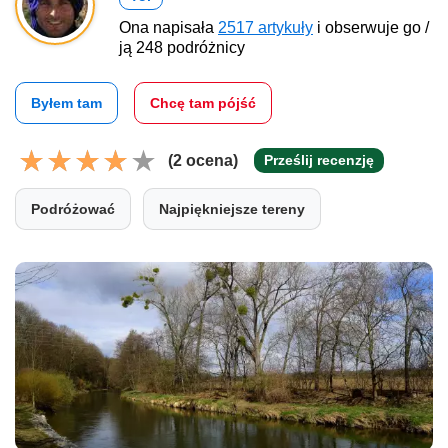
Ona napisała
2517 artykuły
i obserwuje go /
ją 248 podróżnicy
Byłem tam
Chcę tam pójść
(2 ocena)
Prześlij recenzję
Podróżować
Najpiękniejsze tereny