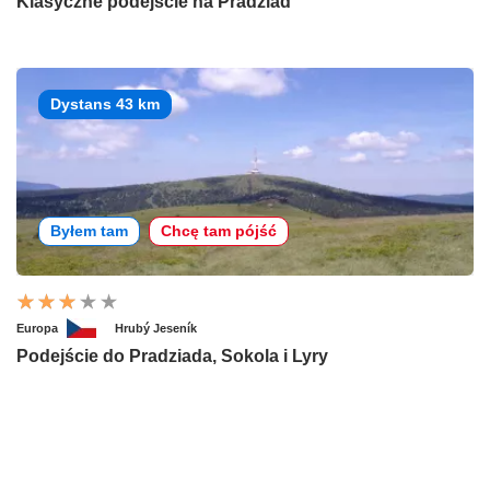
Klasyczne podejście na Pradziad
Dystans 43 km
Byłem tam
Chcę tam pójść
Europa
Hrubý Jeseník
Podejście do Pradziada, Sokola i Lyry