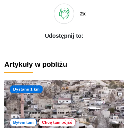
2x
Udostępnij to:
Artykuły w pobliżu
Dystans 1 km
Byłem tam
Chcę tam pójść