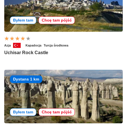
Byłem tam
Chcę tam pójść
Azja
Kapadocja
Turcja środkowa
Uchisar Rock Castle
Dystans 1 km
Byłem tam
Chcę tam pójść