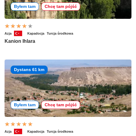
Byłem tam
Chcę tam pójść
Azja
Kapadocja
Turcja środkowa
Kanion Ihlara
Dystans 61 km
Byłem tam
Chcę tam pójść
Azja
Kapadocja
Turcja środkowa