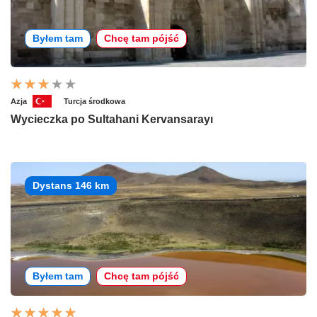
Byłem tam
Chcę tam pójść
Azja
Turcja środkowa
Wycieczka po Sultahani Kervansarayı
Dystans 146 km
Byłem tam
Chcę tam pójść