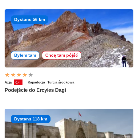
Dystans 56 km
Byłem tam
Chcę tam pójść
Azja
Kapadocja
Turcja środkowa
Podejście do Ercyies Dagi
Dystans 118 km