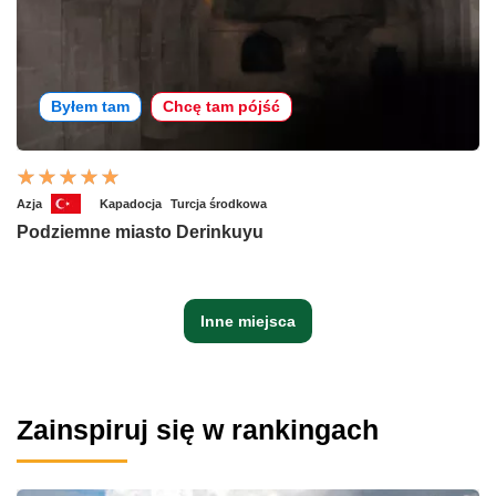
Byłem tam
Chcę tam pójść
Azja
Kapadocja
Turcja środkowa
Podziemne miasto Derinkuyu
Inne miejsca
Zainspiruj się w rankingach