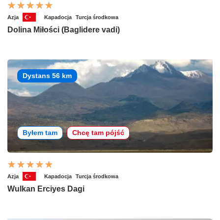
Azja
Kapadocja
Turcja środkowa
Dolina Miłości (Baglidere vadi)
Dystans 56 km
Byłem tam
Chcę tam pójść
Azja
Kapadocja
Turcja środkowa
Wulkan Erciyes Dagi