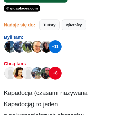
© gigaplaces.com
Nadaje się do:
Turisty
Výletníky
Byli tam:
+11
Chcą tam:
+8
Kapadocja (czasami nazywana
Kapadocją) to jeden