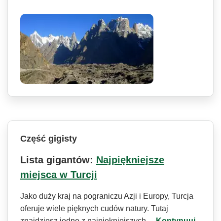
Część gigisty
Lista gigantów:
Najpiękniejsze
miejsca w Turcji
Jako duży kraj na pograniczu Azji i Europy, Turcja
oferuje wiele pięknych cudów natury. Tutaj
znajdziesz jedne z najpiękniejszych…
Kontynuuj