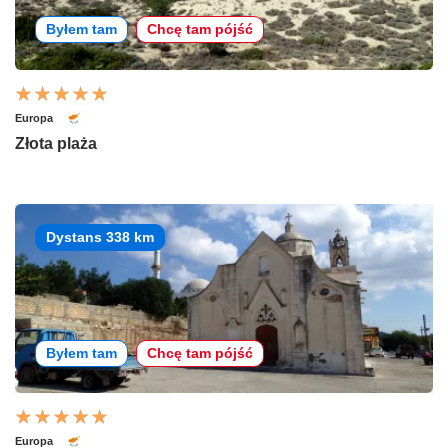
Byłem tam
Chcę tam pójść
Europa
Złota plaża
Dystans 338 km
Byłem tam
Chcę tam pójść
Europa