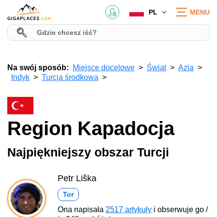
PL
MENU
Na swój sposób:
Miejsce docelowe
Świat
Azja
Indyk
Turcja środkowa
Region Kapadocja
Najpiękniejszy obszar Turcji
Petr Liška
Tor
Ona napisała
2517 artykuły
i obserwuje go /