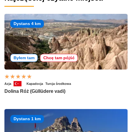
Dystans 4 km
Byłem tam
Chcę tam pójść
Azja
Kapadocja
Turcja środkowa
Dolina Róż (Güllüdere vadi)
Dystans 1 km