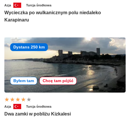
Azja
Turcja środkowa
Wycieczka po wulkanicznym polu niedaleko
Karapinaru
Dystans 250 km
Byłem tam
Chcę tam pójść
Azja
Turcja środkowa
Dwa zamki w pobliżu Kizkalesi