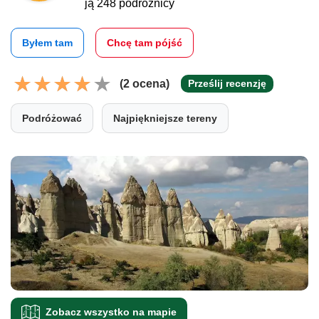
ją 248 podróżnicy
Byłem tam
Chcę tam pójść
(2 ocena)
Prześlij recenzję
Podróżować
Najpiękniejsze tereny
Zobacz wszystko na mapie