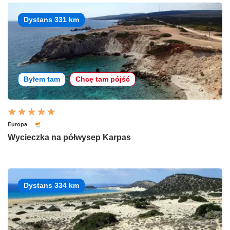
Dystans 331 km
Byłem tam
Chcę tam pójść
Europa
Wycieczka na półwysep Karpas
Dystans 334 km