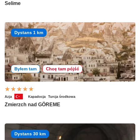
Selime
Dystans 1 km
Byłem tam
Chcę tam pójść
Azja
Kapadocja
Turcja środkowa
Zmierzch nad GÖREME
Dystans 30 km