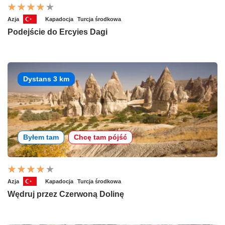
Azja
Kapadocja
Turcja środkowa
Podejście do Ercyies Dagi
Dystans 3 km
Byłem tam
Chcę tam pójść
Azja
Kapadocja
Turcja środkowa
Wędruj przez Czerwoną Dolinę