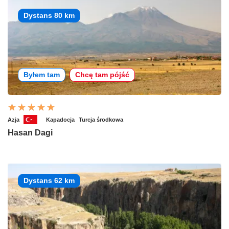
Dystans 80 km
Byłem tam
Chcę tam pójść
Azja
Kapadocja
Turcja środkowa
Hasan Dagi
Dystans 62 km