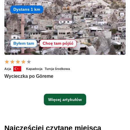
Dystans 1 km
Byłem tam
Chcę tam pójść
Azja
Kapadocja
Turcja środkowa
Wycieczka po Göreme
Więcej artykułów
Najczęściej czytane miejsca