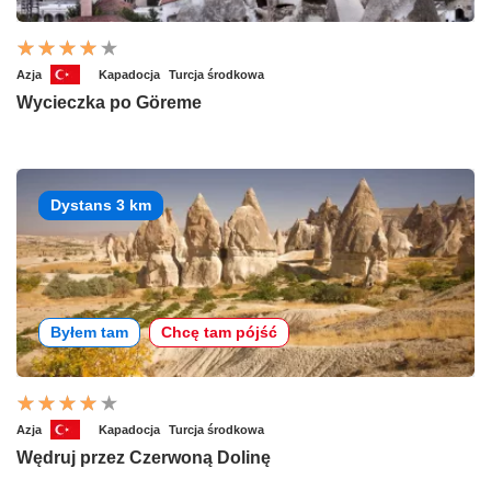
Azja
Kapadocja
Turcja środkowa
Wycieczka po Göreme
Dystans 3 km
Byłem tam
Chcę tam pójść
Azja
Kapadocja
Turcja środkowa
Wędruj przez Czerwoną Dolinę