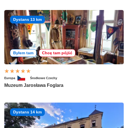
Dystans 13 km
Byłem tam
Chcę tam pójść
Europa
Środkowe Czechy
Muzeum Jarosława Foglara
Dystans 14 km