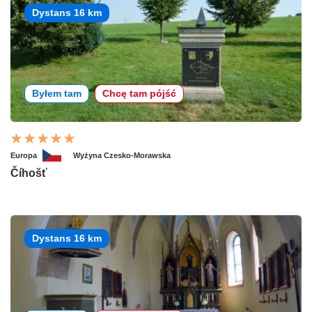
Dystans 16 km
Byłem tam
Chcę tam pójść
Europa
Wyżyna Czesko-Morawska
Číhošť
Dystans 16 km