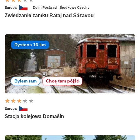
Europa
Dolní Posázaví
Środkowe Czechy
Zwiedzanie zamku Rataj nad Sázavou
Dystans 16 km
Byłem tam
Chcę tam pójść
Europa
Stacja kolejowa Domašín