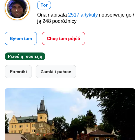
Tor
Ona napisała
2517 artykuły
i obserwuje go /
ją 248 podróżnicy
Byłem tam
Chcę tam pójść
Prześlij recenzję
Pomniki
Zamki i pałace