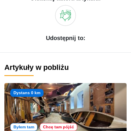
Udostępnij to:
Artykuły w pobliżu
Dystans 0 km
Byłem tam
Chcę tam pójść