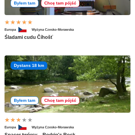
Byłem tam
Chcę tam pójść
Europa
Wyżyna Czesko-Morawska
Śladami cudu Číhošť
Dystans 18 km
Byłem tam
Chcę tam pójść
Europa
Wyżyna Czesko-Morawska
Spacer twórcy – Rodrig's Rock