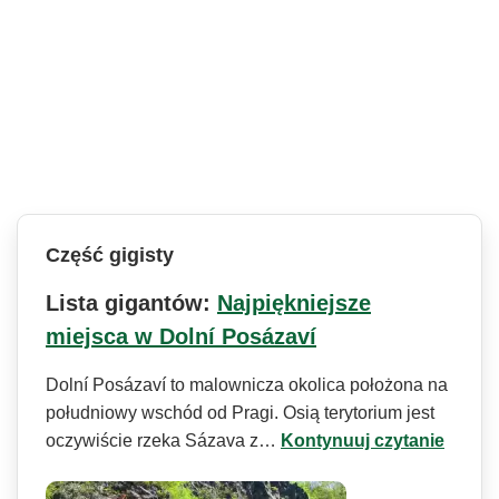
Część gigisty
Lista gigantów:
Najpiękniejsze
miejsca w Dolní Posázaví
Dolní Posázaví to malownicza okolica położona na
południowy wschód od Pragi. Osią terytorium jest
oczywiście rzeka Sázava z…
Kontynuuj czytanie