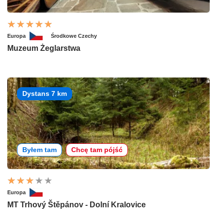
Europa
Środkowe Czechy
Muzeum Żeglarstwa
Dystans 7 km
Byłem tam
Chcę tam pójść
Europa
MT Trhový Štěpánov - Dolní Kralovice