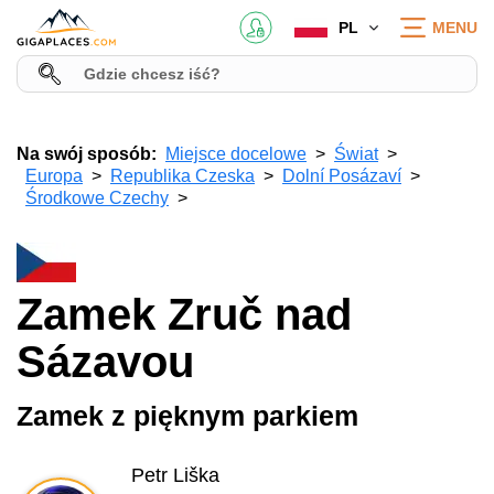
PL
MENU
Na swój sposób:
Miejsce docelowe
Świat
Europa
Republika Czeska
Dolní Posázaví
Środkowe Czechy
Zamek Zruč nad
Sázavou
Zamek z pięknym parkiem
Petr Liška