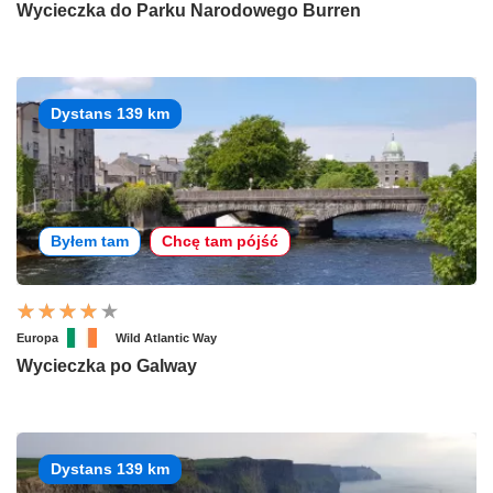
Wycieczka do Parku Narodowego Burren
Dystans 139 km
Byłem tam
Chcę tam pójść
Europa
Wild Atlantic Way
Wycieczka po Galway
Dystans 139 km