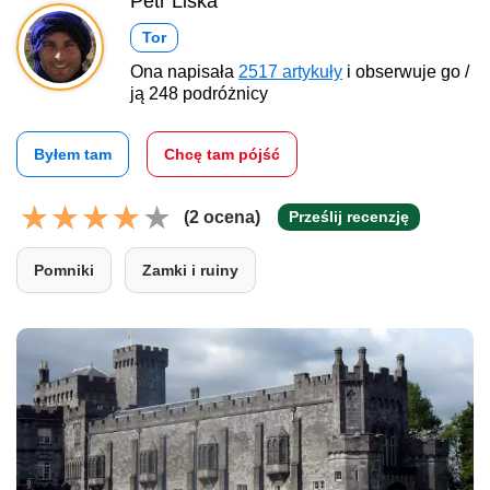
Petr Liška
Tor
Ona napisała
2517 artykuły
i obserwuje go /
ją 248 podróżnicy
Byłem tam
Chcę tam pójść
(2 ocena)
Prześlij recenzję
Pomniki
Zamki i ruiny