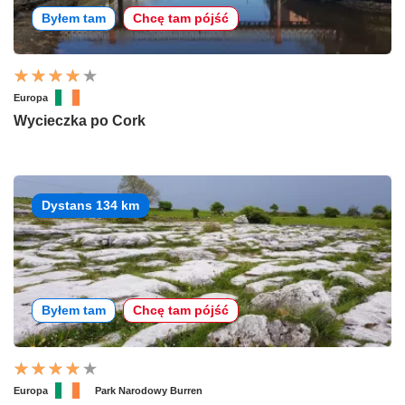
Byłem tam
Chcę tam pójść
Europa
Wycieczka po Cork
Dystans 134 km
Byłem tam
Chcę tam pójść
Europa
Park Narodowy Burren