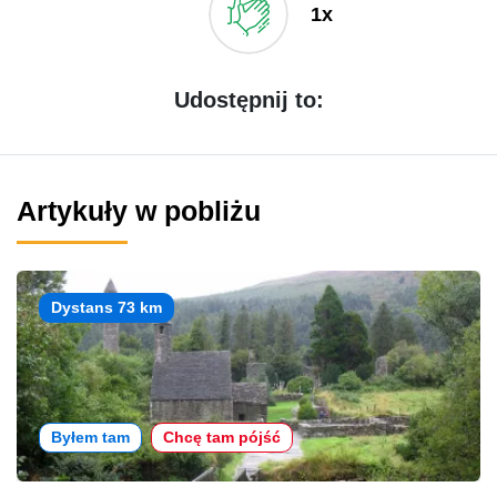
1x
Udostępnij to:
Artykuły w pobliżu
Dystans 73 km
Byłem tam
Chcę tam pójść