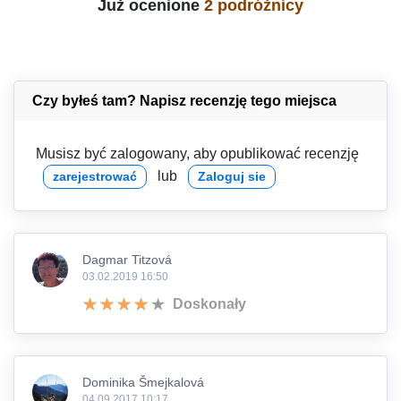
Już ocenione
2 podróżnicy
Czy byłeś tam? Napisz recenzję tego miejsca
Musisz być zalogowany, aby opublikować recenzję
lub
zarejestrować
Zaloguj sie
Dagmar Titzová
03.02.2019 16:50
Doskonały
Dominika Šmejkalová
04.09.2017 10:17