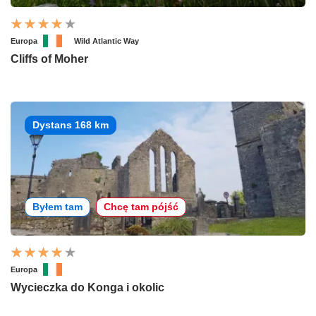
Europa
Wild Atlantic Way
Cliffs of Moher
Dystans 168 km
Byłem tam
Chcę tam pójść
Europa
Wycieczka do Konga i okolic