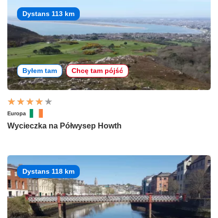
Dystans 113 km
Byłem tam
Chcę tam pójść
Europa
Wycieczka na Półwysep Howth
Dystans 118 km